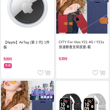
CITY For Vivo Y21 4G / Y21s
【Apple】AirTag (第 2 代) 1件
浪漫都會支架皮套-藍
裝
$399
$890
免運