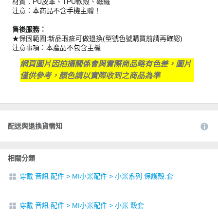
材質：PU皮革、TPU軟殼、磁鐵
注意：本商品不含手機主體！
售後服務：
★保固範圍:新品瑕疵可做退換(型號色號購買前請再確認)
注意事項：本產品不包含主機
網頁圖片因拍攝關係會與實際商品略有色差，圖片
僅供參考，顏色請以實際收到之商品為準
配送與退換貨需知
相關分類
穿戴 音訊 配件
>
MI小米配件
>
小米系列 保護殼.套
穿戴 音訊 配件
>
MI小米配件
>
小米 殼套