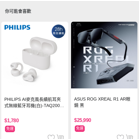
你可能會喜歡
ASUS ROG XREAL R1 AR眼
PHILIPS AI麥克風長續航耳夾
鏡 黑
式無線藍牙耳機(白)-TAQ2000
WT
$25,990
$1,780
免運
免運