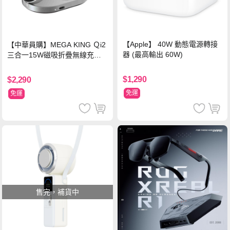
【Apple】 40W 動態電源轉接
【中華員購】MEGA KING Ｑi2
器 (最高輸出 60W)
三合一15W磁吸折疊無線充電
支架 黑
$1,290
$2,290
免運
免運
售完，補貨中