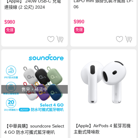
LaPO mini 頸掛式製冷風扇 LF-
【Apple】 240W USB-C 充電
06
連接線 (2 公尺) 2024
$990
$980
免運
免運
售完，補貨中
【Apple】AirPods 4 藍芽耳機
【中華員購】soundcore Select
主動式降噪款
4 GO 防水可攜式藍牙喇叭