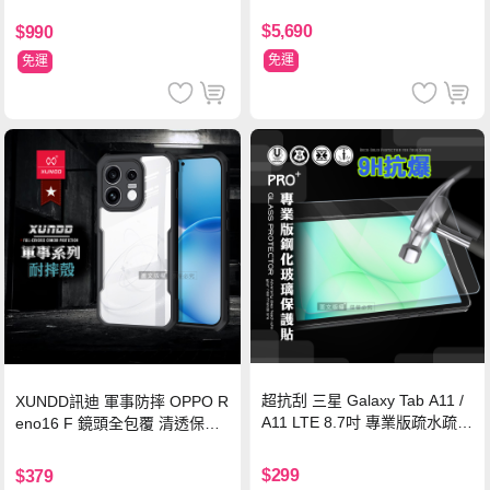
$5,690
$990
免運
免運
超抗刮 三星 Galaxy Tab A11 /
XUNDD訊迪 軍事防摔 OPPO R
A11 LTE 8.7吋 專業版疏水疏油
eno16 F 鏡頭全包覆 清透保護
9H鋼化玻璃膜 平板玻璃貼
殼 手機殼(夜幕黑)
$299
$379