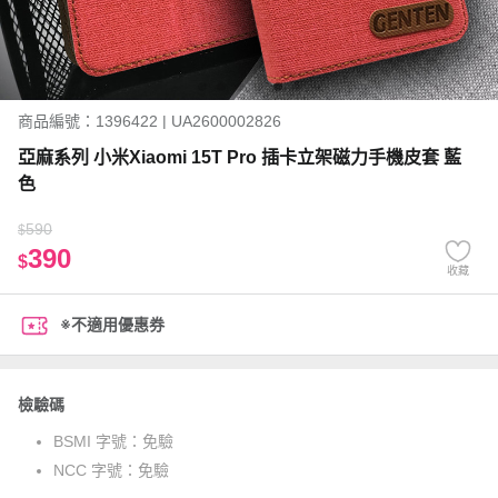
商品編號：1396422 | UA2600002826
亞麻系列 小米Xiaomi 15T Pro 插卡立架磁力手機皮套 藍
色
590
$
390
$
收藏
※不適用優惠券
檢驗碼
BSMI 字號：
免驗
NCC 字號：
免驗