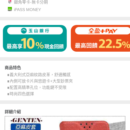
銀角零卡-無卡分期
iPASS MONEY
商品特色
∎義大利式亞麻紋路皮革，舒適觸感
∎內側可放卡片與悠遊卡+大型鈔票夾
∎配置高精準孔位，功能鍵不受限
∎時尚四色選擇
詳細介紹