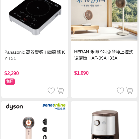
HERAN 禾聯 9吋免彎腰上控式
Panasonic 高效變頻IH電磁爐 K
循環扇 HAF-09AH33A
Y-T31
$1,090
$2,290
免運