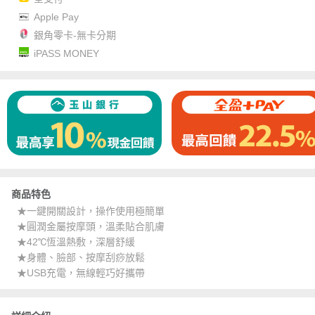
Apple Pay
銀角零卡-無卡分期
iPASS MONEY
商品特色
★一鍵開關設計，操作使用極簡單
★圓潤金屬按摩頭，溫柔貼合肌膚
★42℃恆溫熱敷，深層舒緩
★身體、臉部、按摩刮痧放鬆
★USB充電，無線輕巧好攜帶