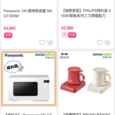
【強勢爸氣】PHILIPS飛利浦 S
Panasonic 24L燒烤微波爐 NN-
5000智能系列三刀頭電鬍刀 S5
GT35NW
889/60
$5,988
$4,690
券
免運
免運
【員購限定】BRUNO BXM201