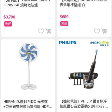
【福利品】 Panasonic NN-GT
恆溫暖杯墊組 白
35NW 24L燒烤微波爐
$689
$3,790
免運
免運
【強勢爸氣】PHILIP 鑽白極淨
HERAN 禾聯16吋DC-光觸媒
智能鑽石音波電動牙刷 HX992
+奈米銀雙效抑菌電風扇 HDF-1
4【贈亮白刷頭】
6AH72B