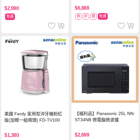
$6,888
$2,990
券
折
贈
免運
免運
【福利品】Panasonic 25L NN-
美國 Ferdy 家用型沖牙機粉紅
ST34NB 微電腦微波爐
版(加贈一組噴頭) FD-TV100
$2,699
$1,380