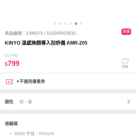
免運
商品編號：1396370 | 510205033532...
KINYO 溫感煥顏導入刮痧儀 AMR-205
1,780
$
799
$
收藏
※不適用優惠券
顏色
粉、紫
檢驗碼
BSMI 字號：
R4A106