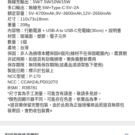
無線充輸出：5W/7.5W/10W/15W
多口輸出：無線充:5W+Type-C:5V⎓2A
額定容量：5V⎓6700mAh,9V⎓3600mAh;12V⎓2650mAh
尺寸：110x73x18mm
重量：208g
內容物：行動電源 + USB-A to USB-C充電線(30cm) + 說明書
材質：玻璃面、塑膠、電子元件
數量：1個
產地：台灣
保固：非人為損壞本體保固6個月(線材不在保固範圍內)，鑑賞期
非試用期，如退貨有刮傷損壞，需負擔整新費用
保存期限：無特殊保存期限(該產品須須常態下使用)
製造日期：標示於包装上
NCC型號：P-170
NCC：CCAH24LPD010T0
BSMI：R3B781
*尺寸皆為手工測量，可能含有誤差，敬請多見諒。
*顏色因顯示器不同，可能存在色差，依實品為準。
※退貨需保留完整包裝，由於此款為正版授權商品若退貨無原包
裝寄回，會酌收包裝費※