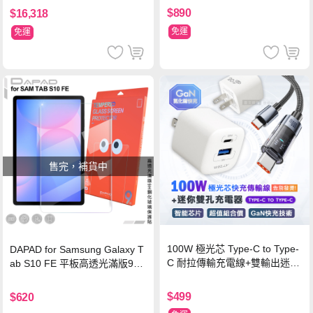
$890
$16,318
免運
免運
售完，補貨中
100W 極光芯 Type-C to Type-
DAPAD for Samsung Galaxy T
C 耐拉傳輸充電線+雙輸出迷你
ab S10 FE 平板高透光滿版9H
氮化鎵充電器
鋼化玻璃保護貼
$499
$620