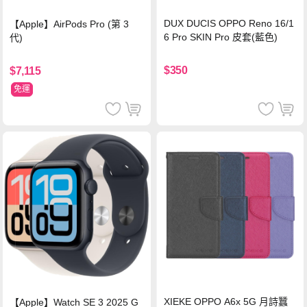
DUX DUCIS OPPO Reno 16/1
【Apple】AirPods Pro (第 3
6 Pro SKIN Pro 皮套(藍色)
代)
$350
$7,115
免運
XIEKE OPPO A6x 5G 月詩蠶
【Apple】Watch SE 3 2025 G