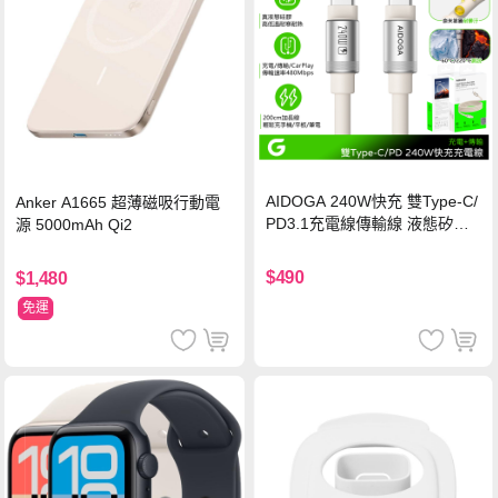
AIDOGA 240W快充 雙Type-C/
Anker A1665 超薄磁吸行動電
PD3.1充電線傳輸線 液態矽膠
源 5000mAh Qi2
硅膠 2M 支援iPhone17/安卓/手
機/平板/筆電
$490
$1,480
免運