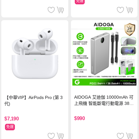
免運
AIDOGA 艾迪伽 10000mAh 可
【中華VIP】AirPods Pro (第 3
上飛機 智能斷電行動電源 38.5
代)
Wh PD雙向快充充電線 鈦銀 台
灣BSMI/中國CCC/歐美CE/FCC
$990
$7,190
認證
免運