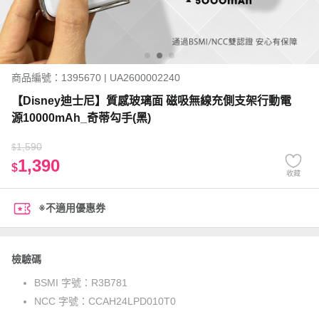
商品編號：1395670 | UA2600002240
【Disney迪士尼】質感玻璃面 磁吸無線充側支架行動電
源10000mAh_奇蒂勾手(黑)
1,590
$
1,390
$
收藏
※不適用優惠券
檢驗碼
BSMI 字號：
R3B781
NCC 字號：
CCAH24LPD010T0