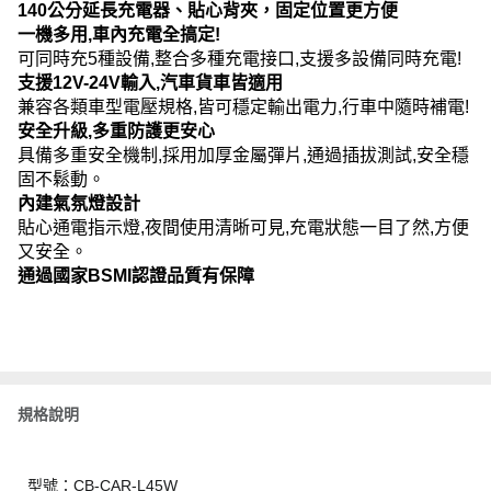
140公分延長充電器、貼心背夾，固定位置更方便
一機多用,車內充電全搞定!
可同時充5種設備,整合多種充電接口,支援多設備同時充電!
支援12V-24V輸入,汽車貨車皆適用
兼容各類車型電壓規格,皆可穩定輸出電力,行車中隨時補電!
安全升級,多重防護更安心
具備多重安全機制,採用加厚金屬彈片,通過插拔測試,安全穩
固不鬆動。
內建氣氛燈設計
貼心通電指示燈,夜間使用清晰可見,充電狀態一目了然,方便
又安全。
通過國家BSMI認證品質有保障
規格說明
型號：CB-CAR-L45W