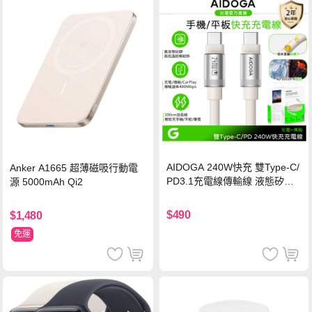
AIDOGA 240W快充 雙Type-C/
Anker A1665 超薄磁吸行動電
PD3.1充電線傳輸線 液態矽膠
源 5000mAh Qi2
硅膠 2M 支援iPhone17/安卓/手
機/平板/筆電
$490
$1,480
免運