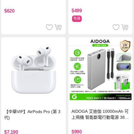
氮化鎵充電器
鋼化玻璃保護貼
$499
$620
免運
AIDOGA 艾迪伽 10000mAh 可
【中華VIP】AirPods Pro (第 3
上飛機 智能斷電行動電源 38.5
代)
Wh PD雙向快充充電線 鈦銀 台
灣BSMI/中國CCC/歐美CE/FCC
$990
$7,190