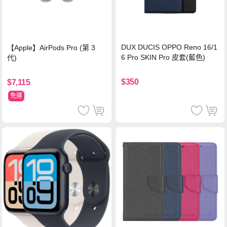
DUX DUCIS OPPO Reno 16/1
【Apple】AirPods Pro (第 3
6 Pro SKIN Pro 皮套(藍色)
代)
$350
$7,115
免運