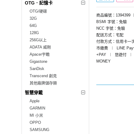
OTG．記憶卡
OTG/硬碟
商品編號：1394399
32G
BSMI 字號：免驗
64G
NCC 字號：免驗
128G
配送方式：宅配
256G以上
付款方式：信用卡一
ADATA 威剛
市繳費
︱
LINE Pa
Apacer宇瞻
+PAY
︱
悠遊付
︱
MONEY
Gigastone
SanDisk
Transcend 創見
其他廠牌儲存類
智慧穿戴
Apple
GARMIN
MI 小米
OPPO
SAMSUNG