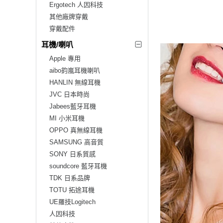
Ergotech 人因科技
其他廠牌穿戴
穿戴配件
耳機/喇叭
Apple 專用
aibo鈞嵐耳機喇叭
HANLIN 無線耳機
JVC 日本時尚
Jabees藍牙耳機
MI 小米耳機
OPPO 真無線耳機
SAMSUNG 高音質
SONY 日系質感
soundcore 藍牙耳機
TDK 日系品牌
TOTU 拓途耳機
UE羅技Logitech
人因科技