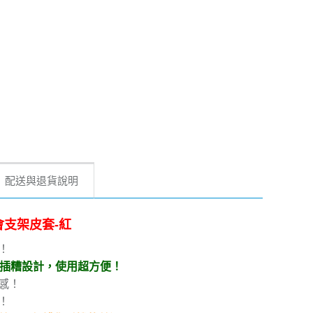
配送與退貨說明
漫都會支架皮套-紅
！
片插糟設計，使用超方便！
感！
！