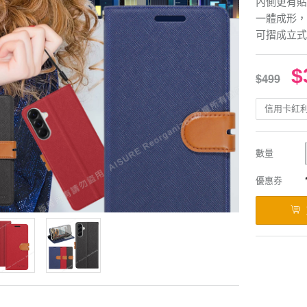
內側更有貼
一體成形，
可摺成立式
$
$499
信用卡紅
數量
優惠券