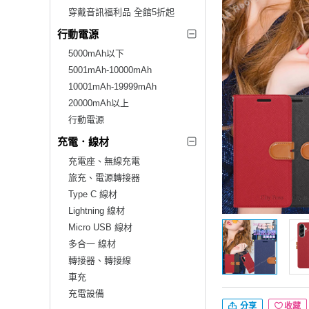
穿戴音訊福利品 全館5折起
行動電源
5000mAh以下
5001mAh-10000mAh
10001mAh-19999mAh
20000mAh以上
行動電源
充電．線材
充電座、無線充電
旅充、電源轉接器
Type C 線材
Lightning 線材
Micro USB 線材
多合一 線材
轉接器、轉接線
車充
充電設備
分享
收藏