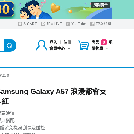
展開廣告
S-CARE
加入LINE
YouTube
FB粉絲團
商品
項
登入
︱
註冊
0
購物車
會員中心
架皮套-紅
Samsung Galaxy A57 浪漫都會支
-紅
青春浪漫
經典搭配
護避免機身刮傷及碰撞