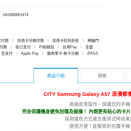
︱
UA2600001474
次付款
︱
信用卡分期付款
︱
信用卡紅利折抵
︱
神腦門
y付款
︱
街口支付
︱
Pi拍錢包
︱
台灣Pay
︱
全盈
全支付
︱
Apple Pay
︱
銀角零卡-無卡分期
︱
iPASS
商品介紹
規格
CITY Samsung Galaxy A57 浪
高級皮革製作，保護您的手機
完全保護機身避免刮傷及碰撞！ 內側更有貼心的卡
採用撞色方式產生衝突式時尚美
使用方便！能緊密的包覆手機