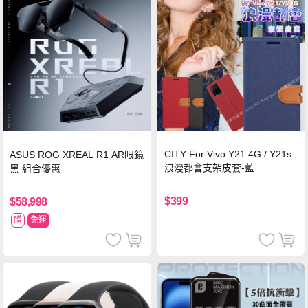
CITY For Vivo Y21 4G / Y21s
ASUS ROG XREAL R1 AR眼鏡
浪漫都會支架皮套-藍
黑 組合優惠
$399
$58,998
贈
免運