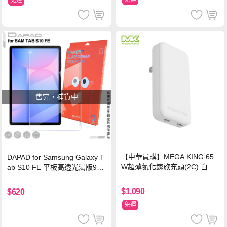
售完，補貨中
【中華員購】MEGA KING 65
DAPAD for Samsung Galaxy T
W超薄氮化鎵旅充頭(2C) 白
ab S10 FE 平板高透光滿版9H
鋼化玻璃保護貼
$1,090
$620
免運