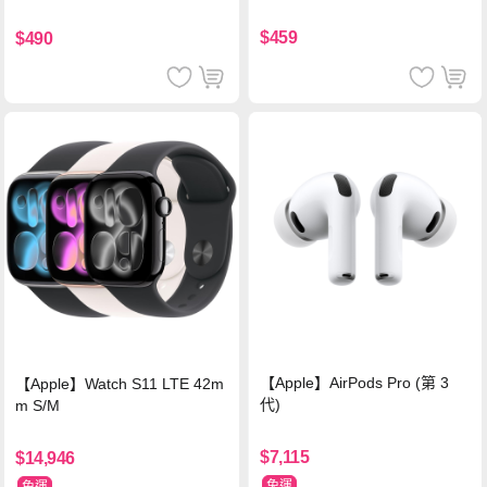
背蓋立架皮套 含筆槽(經典黑)
支援iPhone17/安卓/手機/平板
$459
$490
【Apple】AirPods Pro (第 3
【Apple】Watch S11 LTE 42m
代)
m S/M
$7,115
$14,946
免運
免運