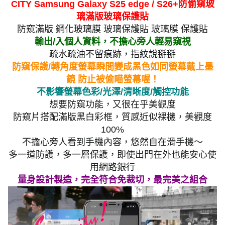
CITY Samsung Galaxy S25 edge / S26+防偷窺玻
璃滿版玻璃保護貼
防窺滿版 鋼化玻璃膜 玻璃保護貼 玻璃膜 保護貼
輸出/入個人資料，不擔心旁人輕易窺視
疏水疏油不留痕跡，指紋說掰掰
防窺保護/轉角度螢幕瞬間變成黑色如同螢幕戴上墨
鏡 防止被偷瞄螢幕喔！
不影響螢幕色彩/光澤/清晰度/觸控功能
想要防窺功能，又很在乎美觀度
防窺片搭配滿版黑白彩框，質感近似裸機，美觀度
100%
不擔心旁人看到手機內容，悠然自在滑手機～
多一道防護，多一層保護，即使出門在外也能安心使
用網路銀行
量身設計製造，完全符合免裁切，最完美之組合