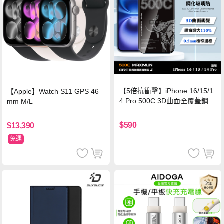
【5倍抗衝擊】iPhone 16/15/1
【Apple】Watch S11 GPS 46
4 Pro 500C 3D曲面全覆蓋鋼化
mm M/L
玻璃貼 0.5mm極窄邊框 防指紋
保護貼
$590
$13,390
免運