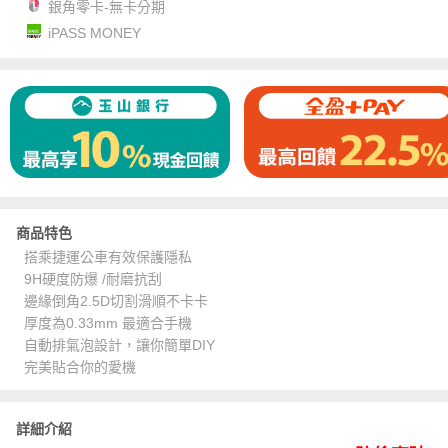
銀角零卡-無卡分期
iPASS MONEY
商品特色
搭乘捷運公車有效保護隱私
9H硬度防爆 /耐磨抗刮
邊緣倒角2.5D切割滑順不卡卡
厚度為0.33mm 最適合手機
自動排氣泡設計，讓你簡單DIY
完美貼合你的愛機
詳細介紹