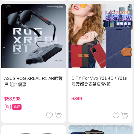
CITY For Vivo Y21 4G / Y21s
ASUS ROG XREAL R1 AR眼鏡
浪漫都會支架皮套-藍
黑 組合優惠
$399
$58,998
贈
免運