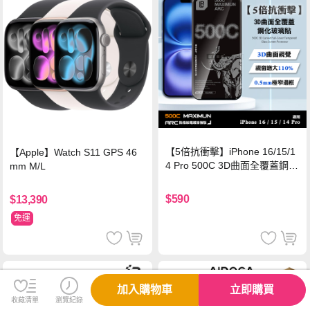
【5倍抗衝擊】iPhone 16/15/1
【Apple】Watch S11 GPS 46
4 Pro 500C 3D曲面全覆蓋鋼化
mm M/L
玻璃貼 0.5mm極窄邊框 防指紋
保護貼
$590
$13,390
免運
加入購物車
立即購買
收藏清單
瀏覽紀錄