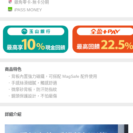
銀角零卡-無卡分期
iPASS MONEY
商品特色
．背板內置強力磁鐵，可搭配 MagSafe 配件使用
．手感絲滑細膩，觸感舒適
．微摩砂背板，防汗防指紋
．鏡頭保護設計，不怕磨傷
詳細介紹