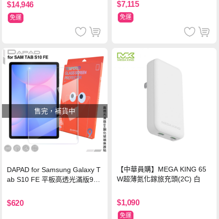
$7,115
$14,946
免運
免運
售完，補貨中
【中華員購】MEGA KING 65
DAPAD for Samsung Galaxy T
W超薄氮化鎵旅充頭(2C) 白
ab S10 FE 平板高透光滿版9H
鋼化玻璃保護貼
$1,090
$620
免運