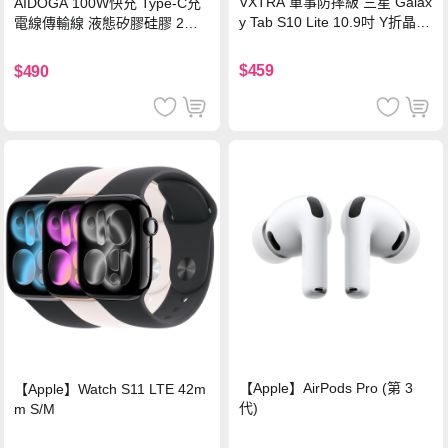
VXTRA 軍事防摔級 三星 Galax
AIDOGA 100W快充 Type-C充
y Tab S10 Lite 10.9吋 Y折晶透
電線傳輸線 液態矽膠硅膠 2M
背蓋立架皮套 含筆槽(經典黑)
支援iPhone17/安卓/手機/平板
$459
$490
【Apple】AirPods Pro (第 3
【Apple】Watch S11 LTE 42m
代)
m S/M