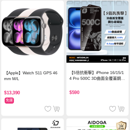
【5倍抗衝擊】iPhone 16/15/1
【Apple】Watch S11 GPS 46
4 Pro 500C 3D曲面全覆蓋鋼化
mm M/L
玻璃貼 0.5mm極窄邊框 防指紋
保護貼
$590
$13,390
免運