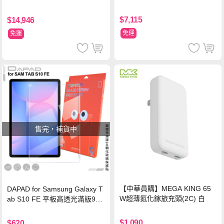
$7,115
$14,946
免運
免運
售完，補貨中
【中華員購】MEGA KING 65
DAPAD for Samsung Galaxy T
W超薄氮化鎵旅充頭(2C) 白
ab S10 FE 平板高透光滿版9H
鋼化玻璃保護貼
$1,090
$620