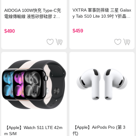
VXTRA 軍事防摔級 三星 Galax
AIDOGA 100W快充 Type-C充
y Tab S10 Lite 10.9吋 Y折晶透
電線傳輸線 液態矽膠硅膠 2M
背蓋立架皮套 含筆槽(經典黑)
支援iPhone17/安卓/手機/平板
$459
$490
【Apple】AirPods Pro (第 3
【Apple】Watch S11 LTE 42m
代)
m S/M