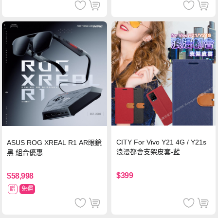
CITY For Vivo Y21 4G / Y21s
ASUS ROG XREAL R1 AR眼鏡
浪漫都會支架皮套-藍
黑 組合優惠
$399
$58,998
贈
免運