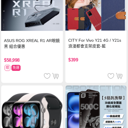
CITY For Vivo Y21 4G / Y21s
ASUS ROG XREAL R1 AR眼鏡
浪漫都會支架皮套-藍
黑 組合優惠
$399
$58,998
贈
免運