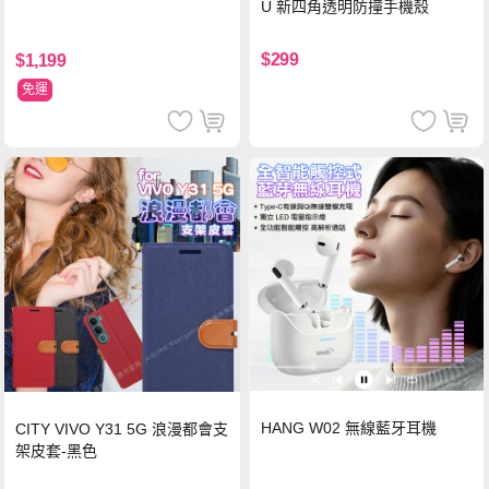
U 新四角透明防撞手機殼
$299
$1,199
免運
HANG W02 無線藍牙耳機
CITY VIVO Y31 5G 浪漫都會支
架皮套-黑色