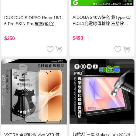
AIDOGA 240W快充 雙Type-C/
DUX DUCIS OPPO Reno 16/1
PD3.1充電線傳輸線 液態矽膠
6 Pro SKIN Pro 皮套(藍色)
硅膠 2M 支援iPhone17/安卓/手
機/平板/筆電
$490
$350
超抗刮 三星 Galaxy Tab S11/S
VXTRA 全膠貼合 vivo V70 滿