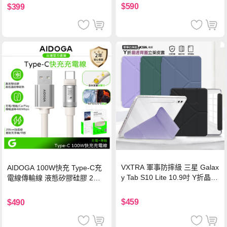
$590
$399
VXTRA 軍事防摔級 三星 Galax
AIDOGA 100W快充 Type-C充
y Tab S10 Lite 10.9吋 Y折晶透
電線傳輸線 液態矽膠硅膠 2M
背蓋立架皮套 含筆槽(經典黑)
支援iPhone17/安卓/手機/平板
$459
$490