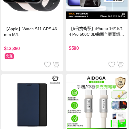
【5倍抗衝擊】iPhone 16/15/1
【Apple】Watch S11 GPS 46
4 Pro 500C 3D曲面全覆蓋鋼化
mm M/L
玻璃貼 0.5mm極窄邊框 防指紋
保護貼
$590
$13,390
免運