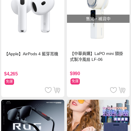
售完，補貨中
【中華員購】LaPO mini 頸掛
【Apple】AirPods 4 藍芽耳機
式製冷風扇 LF-06
$990
$4,265
免運
免運