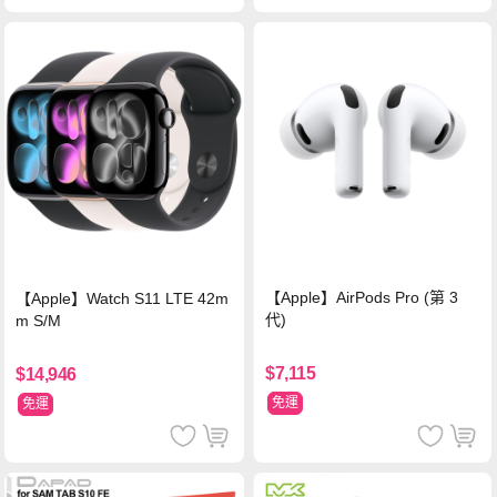
【Apple】AirPods Pro (第 3
【Apple】Watch S11 LTE 42m
代)
m S/M
$7,115
$14,946
免運
免運