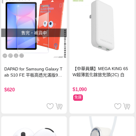
售完，補貨中
【中華員購】MEGA KING 65
DAPAD for Samsung Galaxy T
W超薄氮化鎵旅充頭(2C) 白
ab S10 FE 平板高透光滿版9H
鋼化玻璃保護貼
$1,090
$620
免運