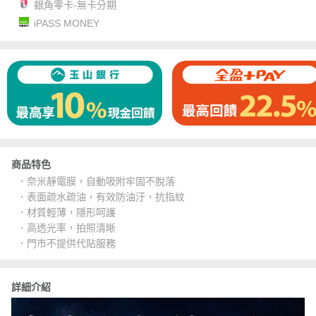
銀角零卡-無卡分期
iPASS MONEY
商品特色
．奈米靜電膜，自動吸附牢固不脫落
．表面疏水疏油，有效防油汙，抗指紋
．材質輕薄，隱形呵護
．高透光率，拍照清晰
．門市不提供代貼服務
詳細介紹