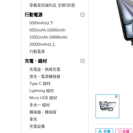
穿戴音訊福利品 全館5折起
行動電源
5000mAh以下
5001mAh-10000mAh
10001mAh-19999mAh
20000mAh以上
行動電源
充電．線材
充電座、無線充電
旅充、電源轉接器
Type C 線材
Lightning 線材
Micro USB 線材
多合一 線材
轉接器、轉接線
車充
充電設備
分享
收藏