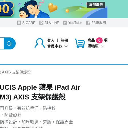
展開廣告
S-CARE
加入LINE
YouTube
FB粉絲團
商品
項
登入
︱
註冊
0
購物車
會員中心
/M3) AXIS 支架保護殼
UCIS Apple 蘋果 iPad Air
2/M3) AXIS 支架保護殼
再升級，有效抗手汗、防指紋
，防彎設計
防摔設計，加厚軟邊、背版，保護周全