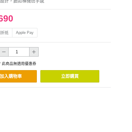
設計，猶如裸機班手感
690
利折抵
Apple Pay
* 此商品無適用優惠券
加入購物車
立即購買