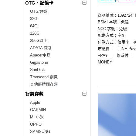
OTG．記憶卡
OTG/硬碟
商品編號：1392724
32G
BSMI 字號：免驗
64G
NCC 字號：免驗
128G
配送方式：宅配
256G以上
付款方式：信用卡一
ADATA 威剛
市繳費
︱
LINE Pa
Apacer宇瞻
+PAY
︱
悠遊付
︱
MONEY
Gigastone
SanDisk
Transcend 創見
其他廠牌儲存類
智慧穿戴
Apple
GARMIN
MI 小米
OPPO
SAMSUNG