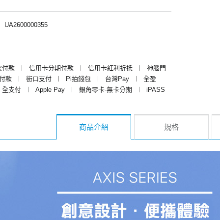
︱
UA2600000355
次付款
︱
信用卡分期付款
︱
信用卡紅利折抵
︱
神腦門
y付款
︱
街口支付
︱
Pi拍錢包
︱
台灣Pay
︱
全盈
全支付
︱
Apple Pay
︱
銀角零卡-無卡分期
︱
iPASS
商品介紹
規格