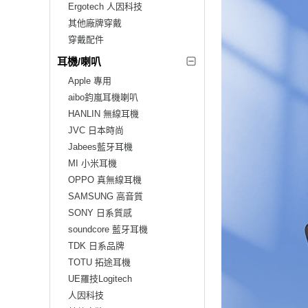
Ergotech 人因科技
其他廠牌穿戴
穿戴配件
耳機/喇叭
Apple 專用
aibo鈞嵐耳機喇叭
HANLIN 無線耳機
JVC 日本時尚
Jabees藍牙耳機
MI 小米耳機
OPPO 真無線耳機
SAMSUNG 高音質
SONY 日系質感
soundcore 藍牙耳機
TDK 日系品牌
TOTU 拓途耳機
UE羅技Logitech
人因科技