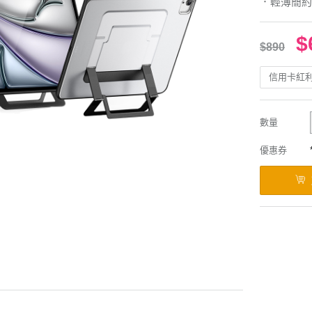
．輕薄簡約
$
$890
信用卡紅
數量
優惠券