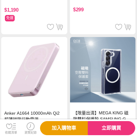
H鋼化玻璃膜 平板玻璃貼
$299
$1,190
免運
【限量出清】MEGA KING 磁
Anker A1664 10000mAh Qi2
吸雙料保護殼 SAMSUNG Gala
超薄磁吸行動電源
xy Z Fold6
加入購物車
立即購買
收藏清單
瀏覽紀錄
$59
$1,980