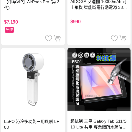
AIDOGA 艾迪伽 10000mAh 可
【中華VIP】AirPods Pro (第 3
上飛機 智能斷電行動電源 38.5
代)
Wh PD雙向快充充電線 鈦銀 台
灣BSMI/中國CCC/歐美CE/FCC
$990
$7,190
認證
免運
超抗刮 三星 Galaxy Tab S11/S
LaPO 沁冷多功能三用風扇 LF-
10 Lite 共用 專業版疏水疏油9
03