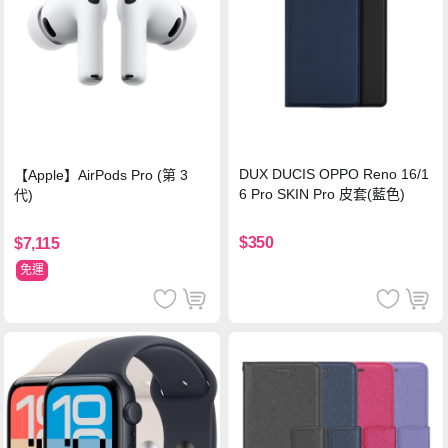
DUX DUCIS OPPO Reno 16/1
【Apple】AirPods Pro (第 3
6 Pro SKIN Pro 皮套(藍色)
代)
$350
$7,115
免運