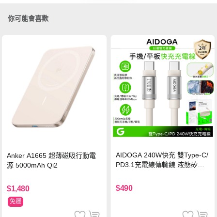
你可能會喜歡
AIDOGA 240W快充 雙Type-C/
Anker A1665 超薄磁吸行動電
PD3.1充電線傳輸線 液態矽膠
源 5000mAh Qi2
硅膠 2M 支援iPhone17/安卓/手
機/平板/筆電
$490
$1,480
免運