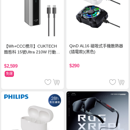
QinD AL16 磁吸式手機散熱器
【Wh+CCC標示】CUKTECH
(插電款)(黑色)
酷態科 15號Ultra 210W 行動電
源 20000mAh (PB200U) -灰色
$290
$2,599
免運