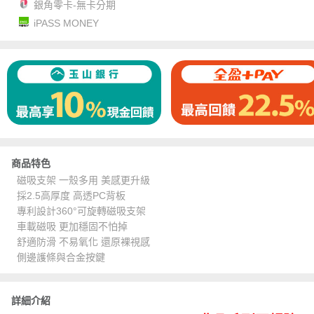
銀角零卡-無卡分期
iPASS MONEY
商品特色
磁吸支架 一殼多用 美感更升級
採2.5高厚度 高透PC背板
專利設計360°可旋轉磁吸支架
車載磁吸 更加穩固不怕掉
舒適防滑 不易氧化 還原裸視感
側邊護條與合金按鍵
詳細介紹