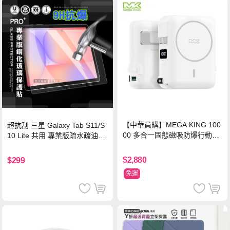
【中華員購】MEGA KING 100
超抗刮 三星 Galaxy Tab S11/S
00 多合一固態磁吸防爆行動電
10 Lite 共用 專業版疏水疏油9H
源 冰曜白
鋼化玻璃膜 平板玻璃貼
$2,880
$299
免運