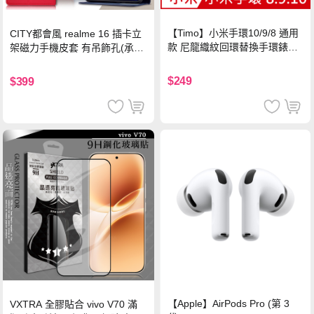
【Timo】小米手環10/9/8 通用
CITY都會風 realme 16 插卡立
款 尼龍織紋回環替換手環錶帶-
架磁力手機皮套 有吊飾孔(承諾
珍珠粉
黑)
$249
$399
【Apple】AirPods Pro (第 3
VXTRA 全膠貼合 vivo V70 滿