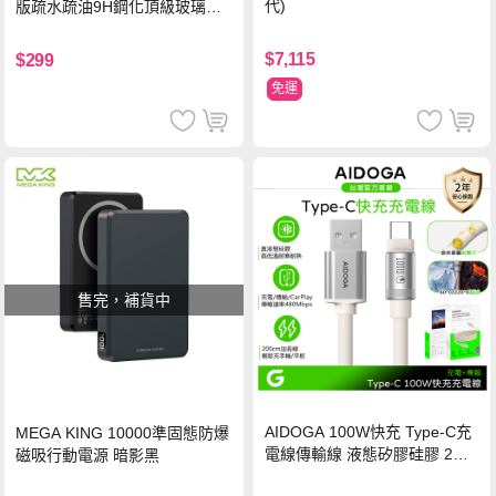
代)
版疏水疏油9H鋼化頂級玻璃貼
保護貼(黑)
$7,115
$299
免運
售完，補貨中
AIDOGA 100W快充 Type-C充
MEGA KING 10000準固態防爆
電線傳輸線 液態矽膠硅膠 2M
磁吸行動電源 暗影黑
支援iPhone17/安卓/手機/平板