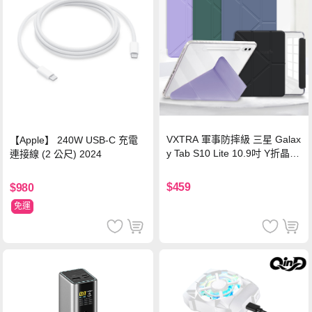
VXTRA 軍事防摔級 三星 Galax
【Apple】 240W USB-C 充電
y Tab S10 Lite 10.9吋 Y折晶透
連接線 (2 公尺) 2024
背蓋立架皮套 含筆槽(經典黑)
$459
$980
免運