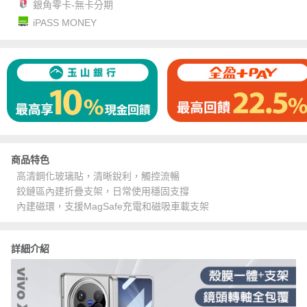
銀角零卡-無卡分期
iPASS MONEY
商品特色
高清鋼化玻璃貼，清晰銳利，觸控流暢
鉸鏈區內建折疊支架，日常使用穩固支撐
內建磁環，支援MagSafe充電和磁吸車載支架
詳細介紹