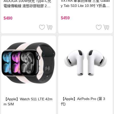
VXTRA 軍事防摔級 三星 Galax
AIDOGA 100W快充 Type-C充
y Tab S10 Lite 10.9吋 Y折晶透
電線傳輸線 液態矽膠硅膠 2M
背蓋立架皮套 含筆槽(經典黑)
支援iPhone17/安卓/手機/平板
$459
$490
【Apple】AirPods Pro (第 3
【Apple】Watch S11 LTE 42m
代)
m S/M