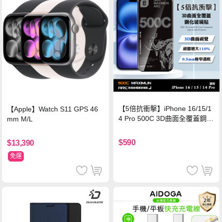
【5倍抗衝擊】iPhone 16/15/1
【Apple】Watch S11 GPS 46
4 Pro 500C 3D曲面全覆蓋鋼化
mm M/L
玻璃貼 0.5mm極窄邊框 防指紋
保護貼
$590
$13,390
免運