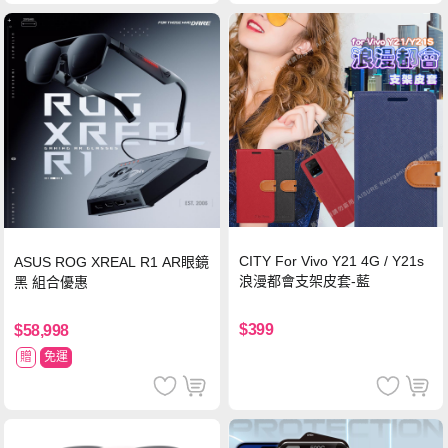
CITY For Vivo Y21 4G / Y21s
ASUS ROG XREAL R1 AR眼鏡
浪漫都會支架皮套-藍
黑 組合優惠
$399
$58,998
贈
免運