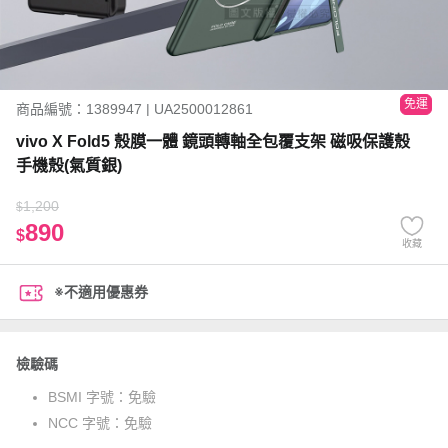
免運
商品編號：1389947 | UA2500012861
vivo X Fold5 殼膜一體 鏡頭轉軸全包覆支架 磁吸保護殼
手機殼(氣質銀)
1,200
$
890
$
收藏
※不適用優惠券
檢驗碼
BSMI 字號：
免驗
NCC 字號：
免驗