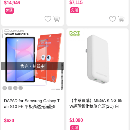
$7,115
$14,946
免運
免運
售完，補貨中
【中華員購】MEGA KING 65
DAPAD for Samsung Galaxy T
W超薄氮化鎵旅充頭(2C) 白
ab S10 FE 平板高透光滿版9H
鋼化玻璃保護貼
$1,090
$620
免運