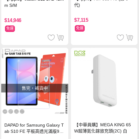
代)
m S/M
$7,115
$14,946
免運
免運
售完，補貨中
【中華員購】MEGA KING 65
DAPAD for Samsung Galaxy T
W超薄氮化鎵旅充頭(2C) 白
ab S10 FE 平板高透光滿版9H
鋼化玻璃保護貼