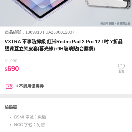
商品編號：1389913 | UA2500012837
VXTRA 軍事防摔級 紅米Redmi Pad 2 Pro 12.1吋 Y折晶
透背蓋立架皮套(暮光綠)+9H玻璃貼(合購價)
1,090
$
690
$
收藏
※不適用優惠券
檢驗碼
BSMI 字號：
免驗
NCC 字號：
免驗