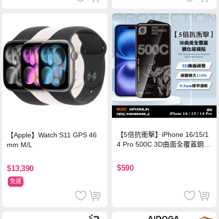
【5倍抗衝擊】iPhone 16/15/1
【Apple】Watch S11 GPS 46
4 Pro 500C 3D曲面全覆蓋鋼化
mm M/L
玻璃貼 0.5mm極窄邊框 防指紋
保護貼
$590
$13,390
免運