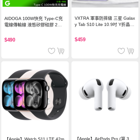
VXTRA 軍事防摔級 三星 Galax
AIDOGA 100W快充 Type-C充
y Tab S10 Lite 10.9吋 Y折晶透
電線傳輸線 液態矽膠硅膠 2M
背蓋立架皮套 含筆槽(經典黑)
支援iPhone17/安卓/手機/平板
$459
$490
【Apple】AirPods Pro (第 3
【Apple】Watch S11 LTE 42m