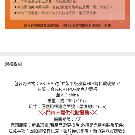
規格說明
包裝內容物：VXTRA Y折立架平板皮套+9H鋼化玻璃貼 x1
材質：合成皮+TPU+壓克力背板
產地：china
重量：約 230 (±10) g
尺寸：僅適用標題之型號，厚度約1.4(cm)
╳×門市不提供代貼服務×╳
保固期限：7天
保固範圍：新品瑕疵(若產品需更換時,必須是完整包裝及配件)
注意事項：因拍攝略有色差，圖片僅供參考，顏色請以實際收到