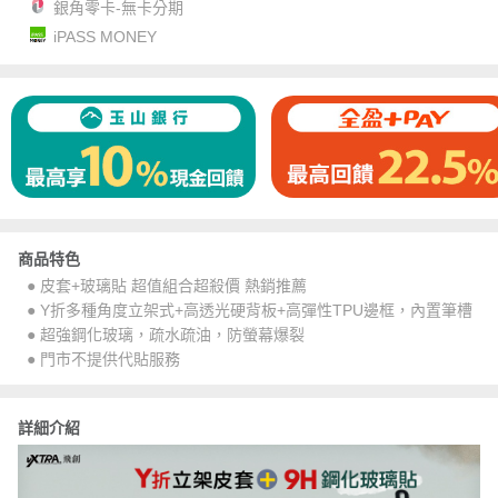
銀角零卡-無卡分期
iPASS MONEY
商品特色
● 皮套+玻璃貼 超值組合超殺價 熱銷推薦
● Y折多種角度立架式+高透光硬背板+高彈性TPU邊框，內置筆槽
● 超強鋼化玻璃，疏水疏油，防螢幕爆裂
● 門市不提供代貼服務
詳細介紹