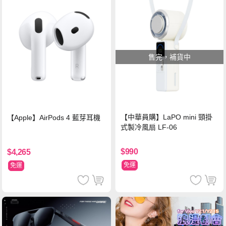
售完，補貨中
【中華員購】LaPO mini 頸掛
【Apple】AirPods 4 藍芽耳機
式製冷風扇 LF-06
$990
$4,265
免運
免運