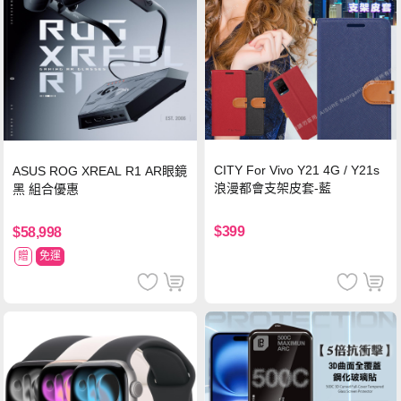
CITY For Vivo Y21 4G / Y21s
ASUS ROG XREAL R1 AR眼鏡
浪漫都會支架皮套-藍
黑 組合優惠
$399
$58,998
贈
免運