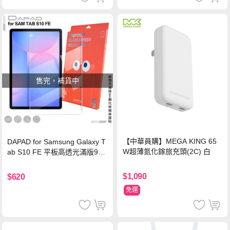
售完，補貨中
【中華員購】MEGA KING 65
DAPAD for Samsung Galaxy T
W超薄氮化鎵旅充頭(2C) 白
ab S10 FE 平板高透光滿版9H
鋼化玻璃保護貼
$1,090
$620
免運