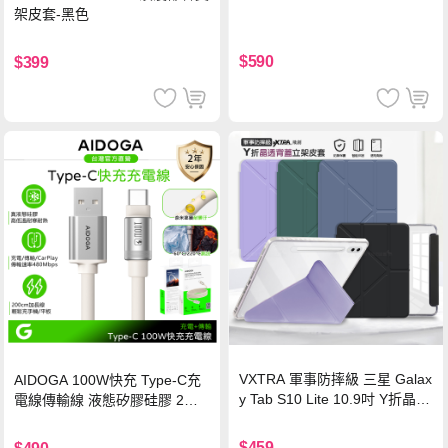
架皮套-黑色
$590
$399
VXTRA 軍事防摔級 三星 Galax
AIDOGA 100W快充 Type-C充
y Tab S10 Lite 10.9吋 Y折晶透
電線傳輸線 液態矽膠硅膠 2M
背蓋立架皮套 含筆槽(經典黑)
支援iPhone17/安卓/手機/平板
$459