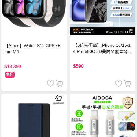
【5倍抗衝擊】iPhone 16/15/1
【Apple】Watch S11 GPS 46
4 Pro 500C 3D曲面全覆蓋鋼化
mm M/L
玻璃貼 0.5mm極窄邊框 防指紋
保護貼
$590
$13,390
免運