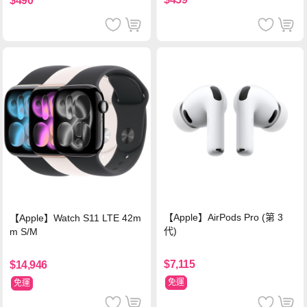
$490
【Apple】AirPods Pro (第 3
【Apple】Watch S11 LTE 42m
代)
m S/M
$7,115
$14,946
免運
免運