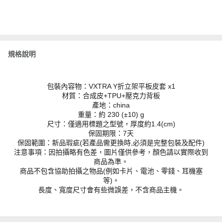
規格說明
包裝內容物：VXTRA Y折立架平板皮套 x1
材質：合成皮+TPU+壓克力背板
產地：china
重量：約 230 (±10) g
尺寸：僅適用標題之型號，厚度約1.4(cm)
保固期限：7天
保固範圍：新品瑕疵(若產品需更換時,必須是完整包裝及配件)
注意事項：因拍攝略有色差，圖片僅供參考，顏色請以實際收到
商品為準。
商品不包含協助拍攝之物品(例如卡片、電池、零錢、耳機塞
等)。
長度、寬度尺寸會有些微誤差，不含商品主機。