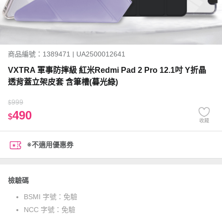
商品編號：1389471 | UA2500012641
VXTRA 軍事防摔級 紅米Redmi Pad 2 Pro 12.1吋 Y折晶
透背蓋立架皮套 含筆槽(暮光綠)
999
$
490
$
收藏
※不適用優惠券
檢驗碼
BSMI 字號：
免驗
NCC 字號：
免驗