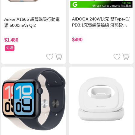
AIDOGA 240W快充 雙Type-C/
Anker A1665 超薄磁吸行動電
PD3.1充電線傳輸線 液態矽膠
源 5000mAh Qi2
硅膠 2M 支援iPhone17/安卓/手
機/平板/筆電
$490
$1,480
免運