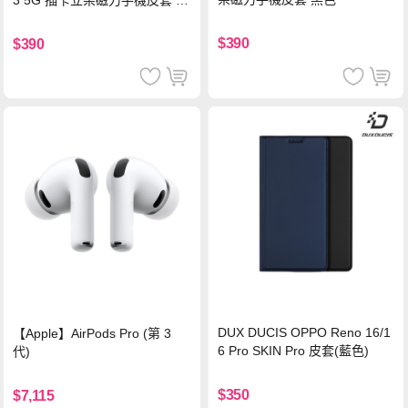
色
$390
$390
DUX DUCIS OPPO Reno 16/1
【Apple】AirPods Pro (第 3
6 Pro SKIN Pro 皮套(藍色)
代)
$350
$7,115