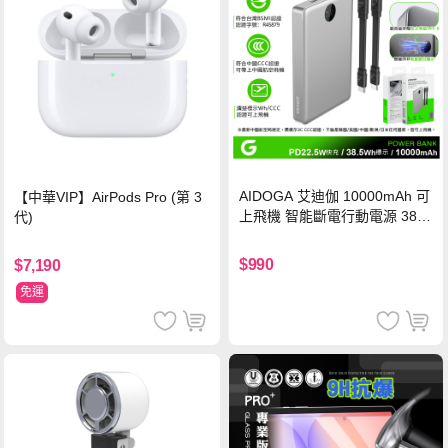
AIDOGA 艾迪伽 10000mAh 可
【中華VIP】AirPods Pro (第 3
上飛機 智能斷電行動電源 38.5
代)
Wh PD雙向快充充電線 鈦銀 台
灣BSMI/中國CCC/歐美CE/FCC
$990
$7,190
認證
免運