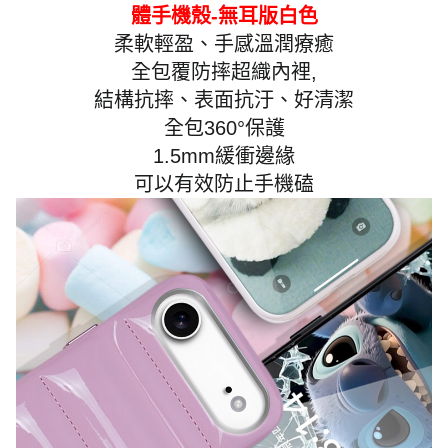
體手機殼-無耳版白色
柔軟輕盈、手感溫潤療癒
全包覆防摔超織內裡,
結構抗摔、表面抗汙、好清潔
全包360°保護
1.5mm緩衝邊緣
可以有效防止手機磕