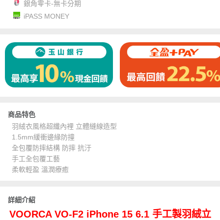
銀角零卡-無卡分期
iPASS MONEY
商品特色
羽絨衣風格超纖內裡 立體縫線造型
1.5mm緩衝邊緣防撞
全包覆防摔結構 防摔 抗汙
手工全包覆工藝
柔軟輕盈 溫潤療癒
詳細介紹
VOORCA VO-F2 iPhone 15 6.1 手工製羽絨立