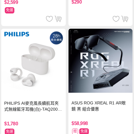
$290
$2,599
免運
ASUS ROG XREAL R1 AR眼
PHILIPS AI麥克風長續航耳夾
鏡 黑 組合優惠
式無線藍牙耳機(白)-TAQ2000
WT
$58,998
$1,780
贈
免運
免運