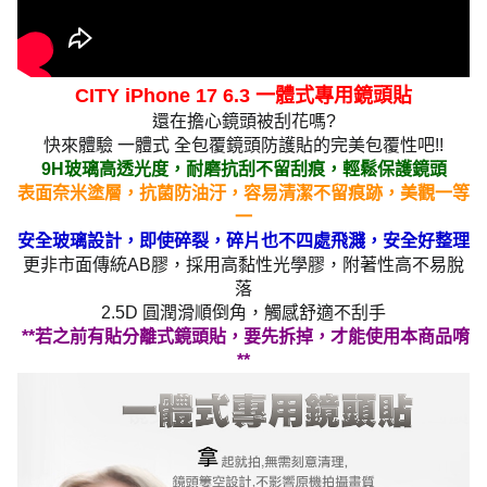
CITY iPhone 17 6.3 一體式專用鏡頭貼
還在擔心鏡頭被刮花嗎?
快來體驗 一體式 全包覆鏡頭防護貼的完美包覆性吧!!
9H玻璃高透光度，耐磨抗刮不留刮痕，輕鬆保護鏡頭
表面奈米塗層，抗菌防油汙，容易清潔不留痕跡，美觀一等
一
安全玻璃設計，即使碎裂，碎片也不四處飛濺，安全好整理
更非市面傳統AB膠，採用高黏性光學膠，附著性高不易脫
落
2.5D 圓潤滑順倒角，觸感舒適不刮手
**若之前有貼分離式鏡頭貼，要先拆掉，才能使用本商品唷
**