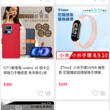
【Timo】小米手環10/9/8 通用
CITY都會風 realme 16 插卡立
款 尼龍織紋回環替換手環錶帶-
架磁力手機皮套 有吊飾孔(承諾
珍珠粉
黑)
$249
$399