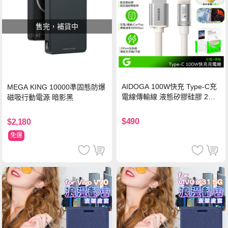
售完，補貨中
AIDOGA 100W快充 Type-C充
MEGA KING 10000準固態防爆
電線傳輸線 液態矽膠硅膠 2M
磁吸行動電源 暗影黑
支援iPhone17/安卓/手機/平板
$490
$2,180
免運