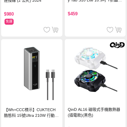
y Tab S10 Lite 10.9吋 Y折晶透
連接線 (2 公尺) 2024
背蓋立架皮套 含筆槽(經典黑)
$459
$980
免運
QinD AL16 磁吸式手機散熱器
【Wh+CCC標示】CUKTECH
(插電款)(黑色)
酷態科 15號Ultra 210W 行動電
源 20000mAh (PB200U) -灰色