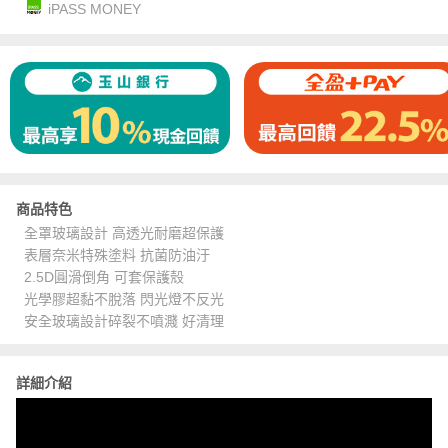
iPASS MONEY
商品特色
全罩玻璃設計 高透光耐磨超保護
表層奈米特殊塗料 抗菌防油汙
2.5D圓滑倒角 可套保護殼
光學膠超黏不脫落 閃光燈不反光
安全玻璃設計碎裂不噴濺 好清理
詳細介紹