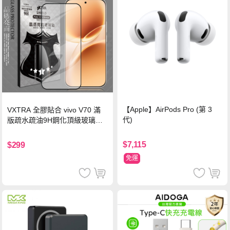
【Apple】AirPods Pro (第 3
VXTRA 全膠貼合 vivo V70 滿
代)
版疏水疏油9H鋼化頂級玻璃貼
保護貼(黑)
$7,115
$299
免運