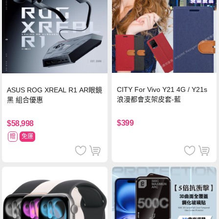
CITY For Vivo Y21 4G / Y21s
ASUS ROG XREAL R1 AR眼鏡
浪漫都會支架皮套-藍
黑 組合優惠
$399
$58,998
贈
免運