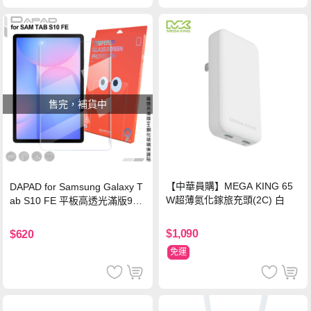
售完，補貨中
【中華員購】MEGA KING 65
DAPAD for Samsung Galaxy T
W超薄氮化鎵旅充頭(2C) 白
ab S10 FE 平板高透光滿版9H
鋼化玻璃保護貼
$1,090
$620
免運