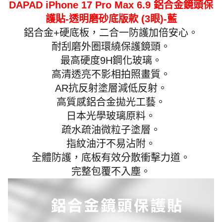
DAPAD iPhone 17 Pro Max 6.9 鋁合金鏡頭保
護貼-透明磨砂底版款 (3眼)-藍
鋁合金+硬底板，二合一防護加倍安心。
耐刮磨外圈環繞保護鏡頭。
最高硬度9H鋼化玻璃。
高清透亮不影相拍照畫質。
AR抗反射塗層減低反射。
高質感鋁合金拋光工藝。
日本光學玻璃原料。
疏水疏油微粒子塗層。
指紋油汙不易沾附。
全體防護，底板有效分散衝擊力道。
完整包覆不入塵。