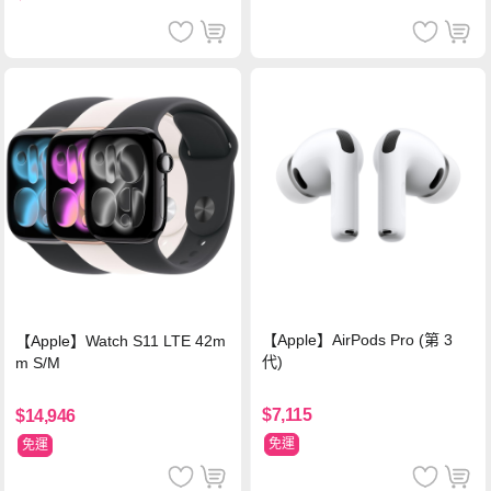
【Apple】AirPods Pro (第 3
【Apple】Watch S11 LTE 42m
代)
m S/M
$7,115
$14,946
免運
免運