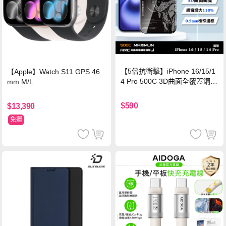
【5倍抗衝擊】iPhone 16/15/1
【Apple】Watch S11 GPS 46
4 Pro 500C 3D曲面全覆蓋鋼化
mm M/L
玻璃貼 0.5mm極窄邊框 防指紋
保護貼
$590
$13,390
免運