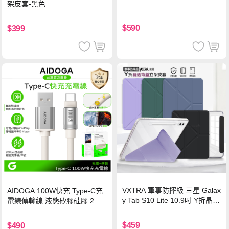
架皮套-黑色
$590
$399
VXTRA 軍事防摔級 三星 Galax
AIDOGA 100W快充 Type-C充
y Tab S10 Lite 10.9吋 Y折晶透
電線傳輸線 液態矽膠硅膠 2M
背蓋立架皮套 含筆槽(經典黑)
支援iPhone17/安卓/手機/平板
$459
$490