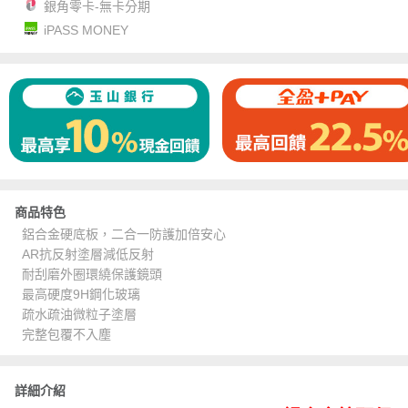
銀角零卡-無卡分期
iPASS MONEY
商品特色
鋁合金硬底板，二合一防護加倍安心
AR抗反射塗層減低反射
耐刮磨外圈環繞保護鏡頭
最高硬度9H鋼化玻璃
疏水疏油微粒子塗層
完整包覆不入塵
詳細介紹