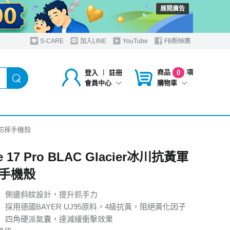
展開廣告
S-CARE
加入LINE
YouTube
FB粉絲團
商品
項
登入
︱
註冊
0
購物車
會員中心
黃軍規防摔手機殼
e 17 Pro BLAC Glacier冰川抗黃軍
手機殼
】側邊斜紋設計，提升抓手力
】採用德國BAYER UJ95原料，4級抗黃，阻絕黃化因子
】四角硬派氣囊，達減緩衝擊效果