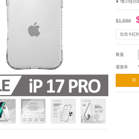
∎ 僅15g
$1,590
信用卡紅
數量
優惠券