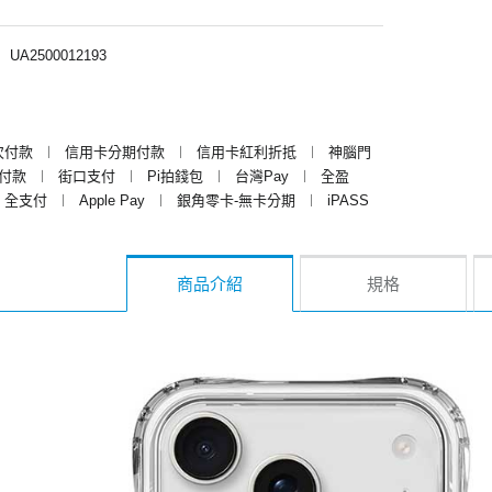
︱
UA2500012193
次付款
︱
信用卡分期付款
︱
信用卡紅利折抵
︱
神腦門
y付款
︱
街口支付
︱
Pi拍錢包
︱
台灣Pay
︱
全盈
全支付
︱
Apple Pay
︱
銀角零卡-無卡分期
︱
iPASS
商品介紹
規格