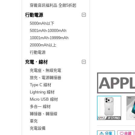
穿戴音訊福利品 全館5折起
行動電源
5000mAh以下
5001mAh-10000mAh
10001mAh-19999mAh
20000mAh以上
行動電源
充電．線材
充電座、無線充電
旅充、電源轉接器
Type C 線材
Lightning 線材
Micro USB 線材
多合一 線材
轉接器、轉接線
車充
充電設備
分享
收藏