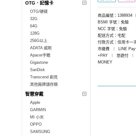
OTG．記憶卡
OTG/硬碟
商品編號：1388934
32G
BSMI 字號：免驗
64G
NCC 字號：免驗
128G
配送方式：宅配
256G以上
付款方式：信用卡一
ADATA 威剛
市繳費
︱
LINE Pa
Apacer宇瞻
+PAY
︱
悠遊付
︱
MONEY
Gigastone
SanDisk
Transcend 創見
其他廠牌儲存類
智慧穿戴
Apple
GARMIN
MI 小米
OPPO
SAMSUNG