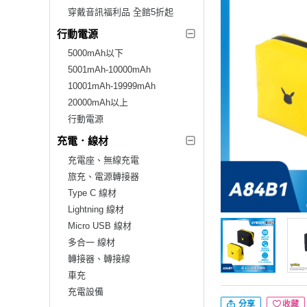
穿戴音訊福利品 全館5折起
行動電源
5000mAh以下
5001mAh-10000mAh
10001mAh-19999mAh
20000mAh以上
行動電源
充電．線材
充電座、無線充電
旅充、電源轉接器
Type C 線材
Lightning 線材
Micro USB 線材
多合一 線材
轉接器、轉接線
車充
充電設備
分享
收藏