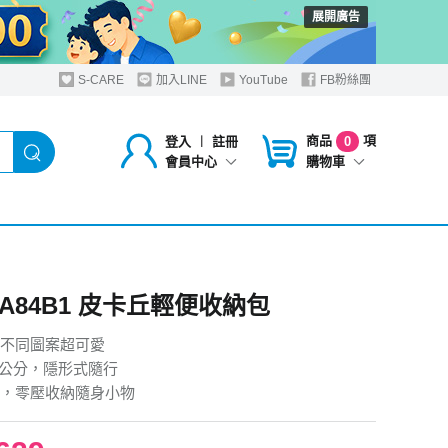
展開廣告
S-CARE
加入LINE
YouTube
FB粉絲團
商品
項
登入
︱
註冊
0
購物車
會員中心
r A84B1 皮卡丘輕便收納包
不同圖案超可愛
×6公分，隱形式隨行
，零壓收納隨身小物