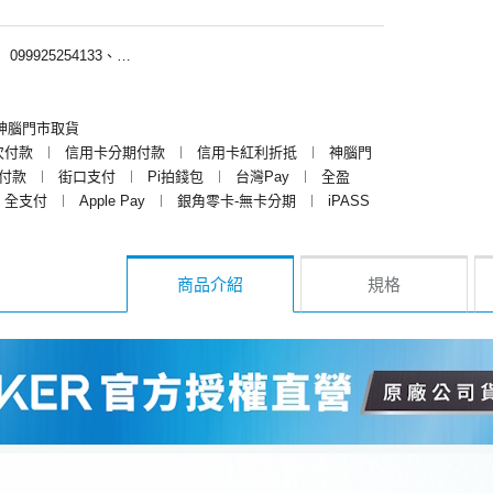
︱
099925254133、099925250133
神腦門市取貨
次付款
︱
信用卡分期付款
︱
信用卡紅利折抵
︱
神腦門
y付款
︱
街口支付
︱
Pi拍錢包
︱
台灣Pay
︱
全盈
全支付
︱
Apple Pay
︱
銀角零卡-無卡分期
︱
iPASS
商品介紹
規格