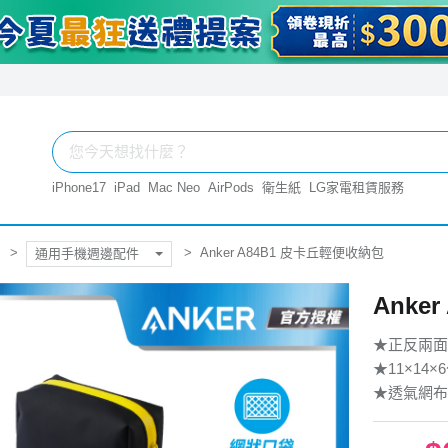
iPhone17
iPad
Mac Neo
AirPods
衛生紙
LG家電租賃服務
Anker A84B1 皮卡丘輕便收納包
通用手機週邊配件
Anke
★正反兩面
★11×14
★透氣網布