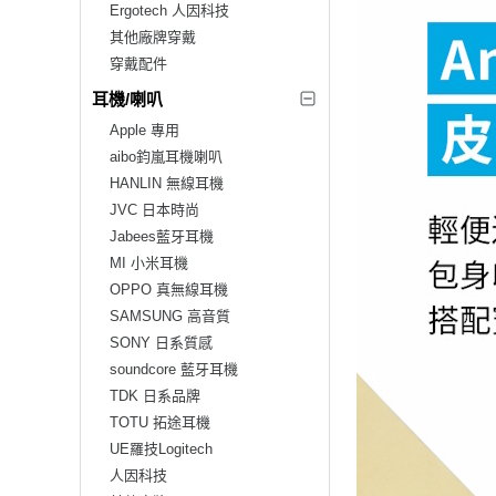
Ergotech 人因科技
其他廠牌穿戴
穿戴配件
耳機/喇叭
Apple 專用
aibo鈞嵐耳機喇叭
HANLIN 無線耳機
JVC 日本時尚
Jabees藍牙耳機
MI 小米耳機
OPPO 真無線耳機
SAMSUNG 高音質
SONY 日系質感
soundcore 藍牙耳機
TDK 日系品牌
TOTU 拓途耳機
UE羅技Logitech
人因科技