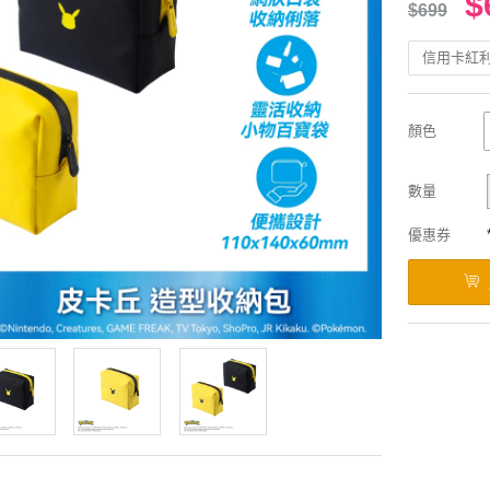
$
$699
信用卡紅
顏色
數量
優惠券