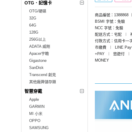
OTG．記憶卡
OTG/硬碟
商品編號：1388868
32G
BSMI 字號：免驗
64G
NCC 字號：免驗
128G
配送方式：宅配
︱
256G以上
付款方式：信用卡一
ADATA 威剛
市繳費
︱
LINE Pa
Apacer宇瞻
+PAY
︱
悠遊付
︱
MONEY
Gigastone
SanDisk
Transcend 創見
其他廠牌儲存類
智慧穿戴
Apple
GARMIN
MI 小米
OPPO
SAMSUNG