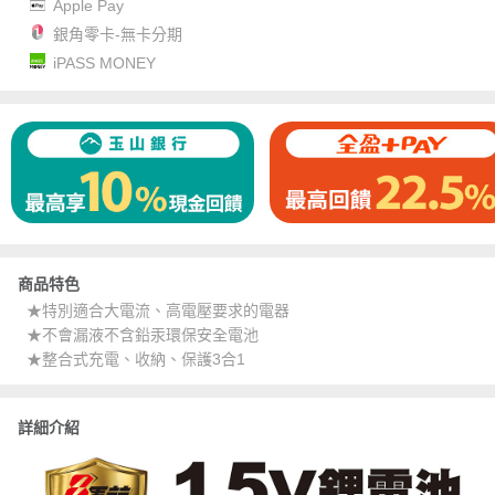
Apple Pay
銀角零卡-無卡分期
iPASS MONEY
商品特色
★特別適合大電流、高電壓要求的電器
★不會漏液不含鉛汞環保安全電池
★整合式充電、收納、保護3合1
詳細介紹