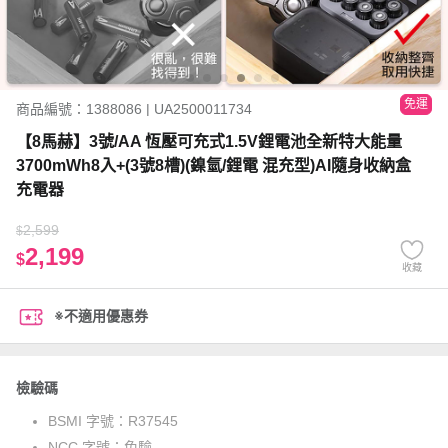
免運
商品編號：1388086 | UA2500011734
【8馬赫】3號/AA 恆壓可充式1.5V鋰電池全新特大能量
3700mWh8入+(3號8槽)(鎳氫/鋰電 混充型)AI隨身收納盒
充電器
2,599
$
2,199
$
收藏
※不適用優惠券
檢驗碼
BSMI 字號：
R37545
NCC 字號：
免驗