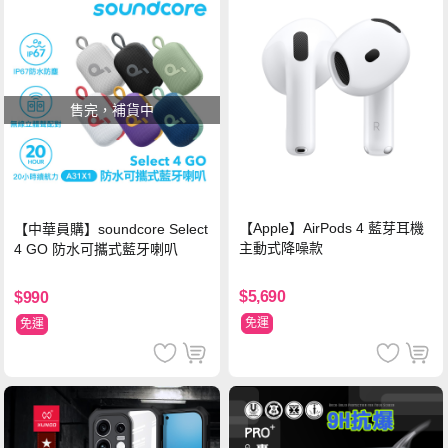
售完，補貨中
【Apple】AirPods 4 藍芽耳機
【中華員購】soundcore Select
主動式降噪款
4 GO 防水可攜式藍牙喇叭
$5,690
$990
免運
免運