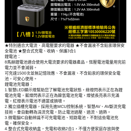
★特別適合大電流、高電壓要求的電器 ★不會漏液不含鉛汞環保安
全電池 ★整合式充電、收納、保護3合1
鋰電池：
8馬赫鋰電池適合使用大電流要求的電器產品，恆壓電池電量用完前
電力並不會減弱。
可充達1500次並無記憶效應、不會漏液、不含鉛汞的環保安全電
池，可安心使用。
鋰電池充電器：
1.智慧LED顯示燈幫助您了解電池充電狀態，綠燈閃表示正在為鋰
電池充電，藍燈閃表示正在為鎳氫電池充電，燈號長亮表示充滿
電，紅燈表示電池不適當或損壞。
2.獨立插槽充電器，採用先進MCU控制系統，智慧AV、AV斷流充電
技術，會自動轉為涓流充電，防止電池過壓、過流、過熱。
3.微電腦lC自動辨識不可充電電池、短路電池，不對這些電池充
電，確保安全。
4.整合式充電收納盒，充電和收納2合1，不僅方便家庭存放與使