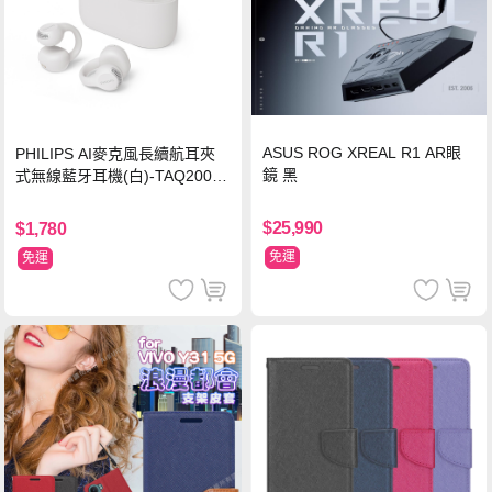
ASUS ROG XREAL R1 AR眼
PHILIPS AI麥克風長續航耳夾
鏡 黑
式無線藍牙耳機(白)-TAQ2000
WT
$25,990
$1,780
免運
免運