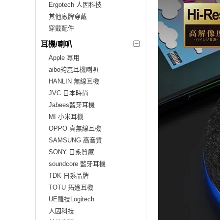
Ergotech 人因科技
其他廠牌穿戴
穿戴配件
耳機/喇叭
Apple 專用
aibo鈞嵐耳機喇叭
HANLIN 無線耳機
JVC 日本時尚
Jabees藍牙耳機
MI 小米耳機
OPPO 真無線耳機
SAMSUNG 高音質
SONY 日系質感
soundcore 藍牙耳機
TDK 日系品牌
TOTU 拓途耳機
UE羅技Logitech
人因科技