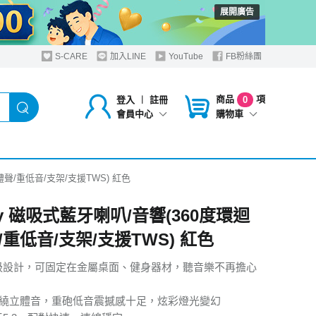
展開廣告
S-CARE
加入LINE
YouTube
FB粉絲團
商品
項
登入
︱
註冊
0
購物車
會員中心
立體聲/重低音/支架/支援TWS) 紅色
nity 磁吸式藍牙喇叭/音響(360度環迴
/重低音/支架/支援TWS) 紅色
吸設計，可固定在金屬桌面、健身器材，聽音樂不再擔心
度環繞立體音，重砲低音震撼感十足，炫彩燈光變幻