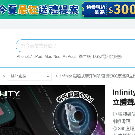
iPhone17
iPad
Mac Neo
AirPods
衛生紙
LG家電租賃服務
Infinity 磁吸式藍牙喇叭/音響(360度環迴
其他廠牌
Infi
立體聲
◎ 獨特磁
喇叭滑落
◎ 360