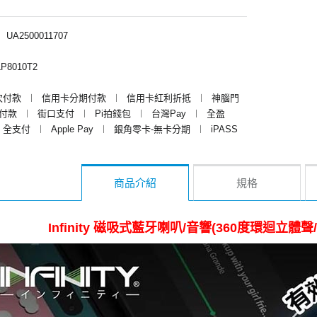
︱
UA2500011707
P8010T2
次付款
︱
信用卡分期付款
︱
信用卡紅利折抵
︱
神腦門
y付款
︱
街口支付
︱
Pi拍錢包
︱
台灣Pay
︱
全盈
全支付
︱
Apple Pay
︱
銀角零卡-無卡分期
︱
iPASS
商品介紹
規格
Infinity 磁吸式藍牙喇叭/音響(360度環迴立體聲