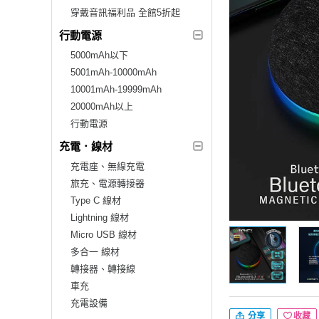
穿戴音訊福利品 全館5折起
行動電源
5000mAh以下
5001mAh-10000mAh
10001mAh-19999mAh
20000mAh以上
行動電源
充電．線材
充電座、無線充電
旅充、電源轉接器
Type C 線材
Lightning 線材
Micro USB 線材
多合一 線材
轉接器、轉接線
車充
充電設備
分享
收藏