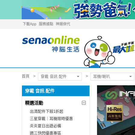
下載App
服務據點
神揚保代
首頁
穿戴 音訊 配件
耳機/喇叭
穿戴 音訊 配件
精選活動
出清配件下殺1折起
三星穿戴｜耳機限時優惠
炎炎夏日出遊必備
週三快閃優惠專區