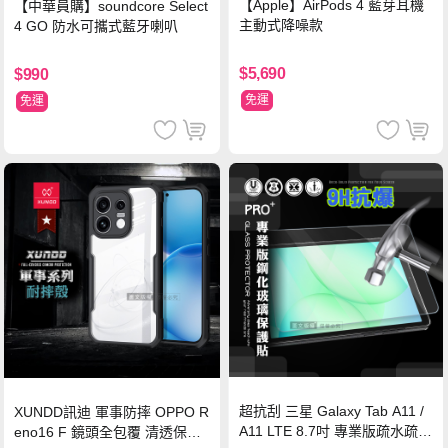
【Apple】AirPods 4 藍芽耳機
【中華員購】soundcore Select
主動式降噪款
4 GO 防水可攜式藍牙喇叭
$5,690
$990
免運
免運
超抗刮 三星 Galaxy Tab A11 /
XUNDD訊迪 軍事防摔 OPPO R
A11 LTE 8.7吋 專業版疏水疏油
eno16 F 鏡頭全包覆 清透保護