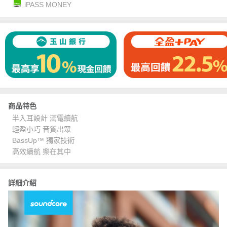
iPASS MONEY
商品特色
半入耳設計 滿電續航
輕盈小巧 音質出眾
BassUp™ 獨家技術
高效續航 樂在其中
詳細介紹