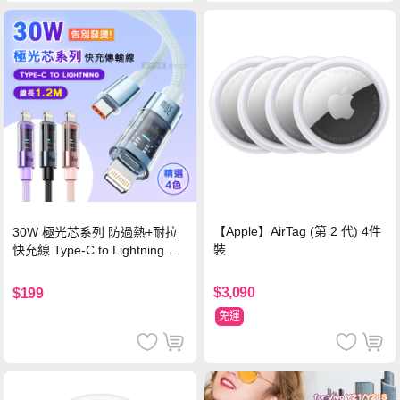
【Apple】AirTag (第 2 代) 4件
30W 極光芯系列 防過熱+耐拉
裝
快充線 Type-C to Lightning 傳
輸充電線(1.2M)黑色
$3,090
$199
免運