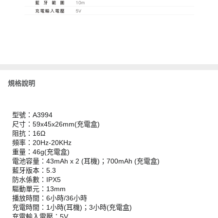
規格說明
型號：A3994
尺寸：59x45x26mm(充電盒)
阻抗：16Ω
頻率：20Hz-20KHz
重量：46g(充電盒)
電池容量：43mAh x 2 (耳機)；700mAh (充電盒)
藍牙版本：5.3
防水係數：IPX5
驅動單元：13mm
播放時間：6小時/36小時
充電時間：1小時(耳機)；3小時(充電盒)
充電輸入電壓：5V