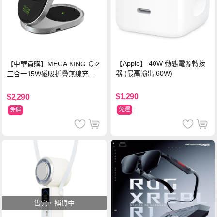
【Apple】 40W 動態電源轉接
【中華員購】MEGA KING Ｑi2
器 (最高輸出 60W)
三合一15W磁吸折疊無線充電
支架 黑
$1,290
$2,290
免運
免運
售完，補貨中