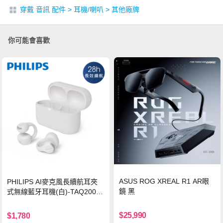
穿戴 音訊 配件
>
耳機/喇叭
>
其他廠牌
你可能會喜歡
ASUS ROG XREAL R1 AR眼
PHILIPS AI麥克風長續航耳夾
鏡 黑
式無線藍牙耳機(白)-TAQ2000
WT
$25,990
$1,780