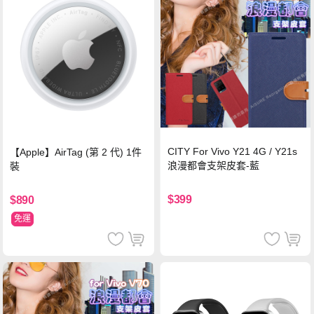
CITY For Vivo Y21 4G / Y21s
【Apple】AirTag (第 2 代) 1件
浪漫都會支架皮套-藍
裝
$399
$890
免運