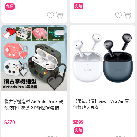
免運
免運
【限量出清】vivo TWS Air 真
復古掌機造型 AirPods Pro 3 硬
無線藍牙耳機
殼防摔耳機套 3D紓壓按鍵 防開
鎖扣 附心形掛勾(懷舊灰)
$699
$370
免運