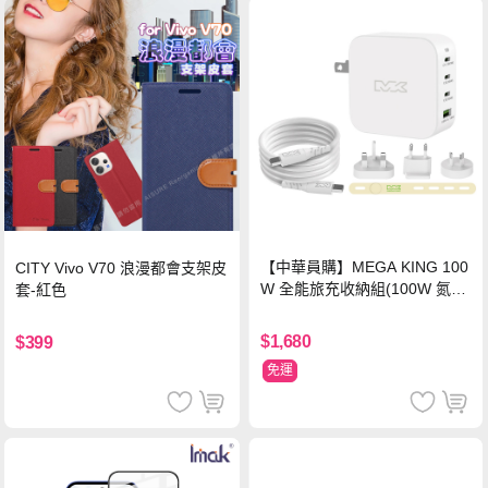
【中華員購】MEGA KING 100
CITY Vivo V70 浪漫都會支架皮
W 全能旅充收納組(100W 氮化
套-紅色
鎵旅充頭 +100W高速充電線附
萬國轉接器)
$1,680
$399
免運