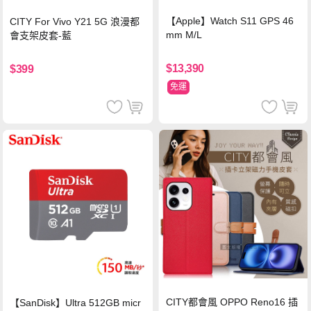
【Apple】Watch S11 GPS 46
CITY For Vivo Y21 5G 浪漫都
mm M/L
會支架皮套-藍
$13,390
$399
免運
CITY都會風 OPPO Reno16 插
【SanDisk】Ultra 512GB micr