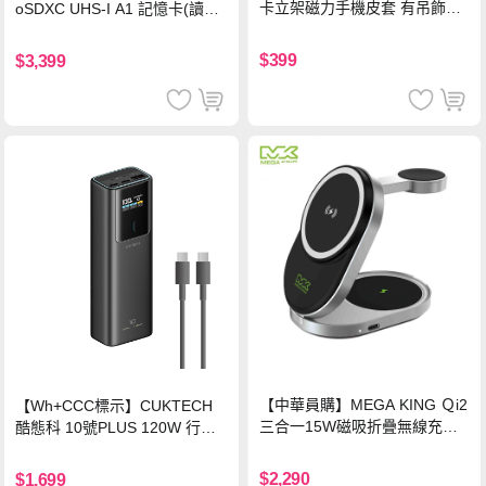
卡立架磁力手機皮套 有吊飾孔
oSDXC UHS-I A1 記憶卡(讀取
(奢華紅)
達150MB/s)
$399
$3,399
【中華員購】MEGA KING Ｑi2
【Wh+CCC標示】CUKTECH
三合一15W磁吸折疊無線充電
酷態科 10號PLUS 120W 行動
支架 黑
電源 15000mAh (PB150P)-黑
色
$2,290
$1,699