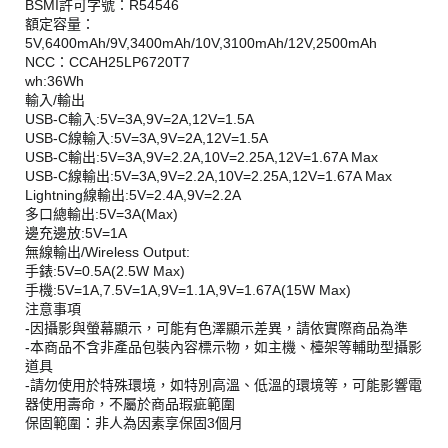
BSMI許可字號：R54546
額定容量：
5V,6400mAh/9V,3400mAh/10V,3100mAh/12V,2500mAh
NCC：CCAH25LP6720T7
wh:36Wh
輸入/輸出
USB-C輸入:5V=3A,9V=2A,12V=1.5A
USB-C線輸入:5V=3A,9V=2A,12V=1.5A
USB-C輸出:5V=3A,9V=2.2A,10V=2.25A,12V=1.67A Max
USB-C線輸出:5V=3A,9V=2.2A,10V=2.25A,12V=1.67A Max
Lightning線輸出:5V=2.4A,9V=2.2A
多口總輸出:5V=3A(Max)
邊充邊放:5V=1A
無線輸出/Wireless Output:
手錶:5V=0.5A(2.5W Max)
手機:5V=1A,7.5V=1A,9V=1.1A,9V=1.67A(15W Max)
注意事項
-因攝影與螢幕顯示，可能有色澤顯示差異，請依實際商品為準
-本商品不含非產品包裝內容標示物，如主機、檯架等輔助型攝影
道具
-請勿使用於特殊環境，如特別高溫、低溫的環境等，可能影響電
器使用壽命，不屬於商品瑕疵範圍
保固範圍：非人為因素享保固3個月