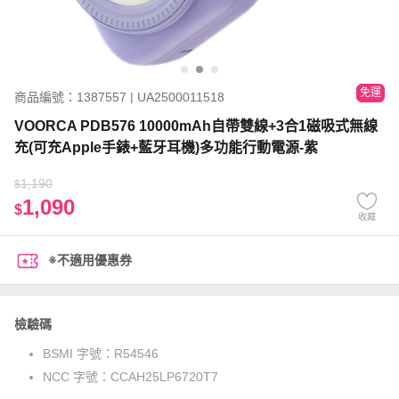
免運
商品編號：1387557 | UA2500011518
VOORCA PDB576 10000mAh自帶雙線+3合1磁吸式無線
充(可充Apple手錶+藍牙耳機)多功能行動電源-紫
1,190
$
1,090
$
收藏
※不適用優惠券
檢驗碼
BSMI 字號：
R54546
NCC 字號：
CCAH25LP6720T7