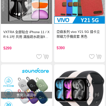
亞麻系列 vivo Y21 5G 插卡立
VXTRA 全膠貼合 iPhone 11 / X
架磁力手機皮套 黑色
R 6.1吋 共用 滿版疏水疏油9H
鋼化頂級玻璃膜(黑)
$390
$299
售完，補貨中