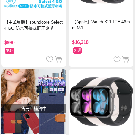
【Apple】Watch S11 LTE 46m
【中華員購】soundcore Select
m M/L
4 GO 防水可攜式藍牙喇叭
$16,318
$990
免運
免運
售完，補貨中