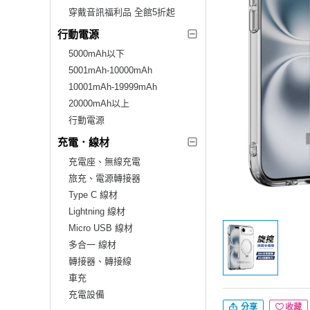
穿戴音訊福利品 全館5折起
行動電源
5000mAh以下
5001mAh-10000mAh
10001mAh-19999mAh
20000mAh以上
行動電源
充電．線材
充電座、無線充電
旅充、電源轉接器
Type C 線材
Lightning 線材
Micro USB 線材
多合一 線材
轉接器、轉接線
車充
充電設備
分享
收藏