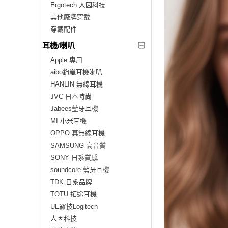
Ergotech 人因科技
其他廠牌穿戴
穿戴配件
耳機/喇叭
Apple 專用
aibo鈞嵐耳機喇叭
HANLIN 無線耳機
JVC 日本時尚
Jabees藍牙耳機
MI 小米耳機
OPPO 真無線耳機
SAMSUNG 高音質
SONY 日系質感
soundcore 藍牙耳機
TDK 日系品牌
TOTU 拓途耳機
UE羅技Logitech
人因科技