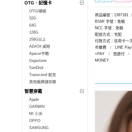
OTG．記憶卡
OTG/硬碟
商品編號：1387181
32G
BSMI 字號：免驗
64G
NCC 字號：免驗
128G
配送方式：宅配
256G以上
付款方式：信用卡一
ADATA 威剛
市繳費
︱
LINE Pa
Apacer宇瞻
+PAY
︱
悠遊付
︱
MONEY
Gigastone
SanDisk
Transcend 創見
其他廠牌儲存類
智慧穿戴
Apple
GARMIN
MI 小米
OPPO
SAMSUNG