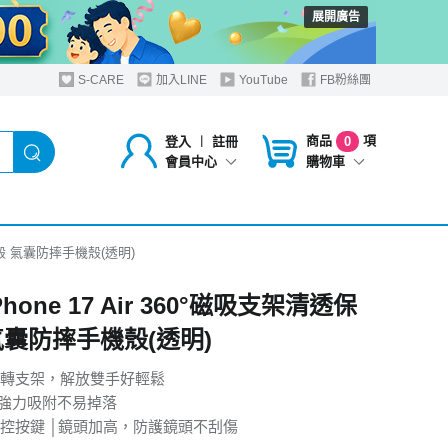
展開廣告
S-CARE
加入LINE
YouTube
FB粉絲團
商品
項
登入
︱
註冊
0
購物車
會員中心
保護殼 氣囊防摔手機殼(透明)
Phone 17 Air 360°磁吸支架清透保
氣囊防摔手機殼(透明)
吸旋轉支架，解放雙手好輕鬆
，強力吸附不易掉落
控按鍵 │鏡頭加高，防護鏡頭不刮傷