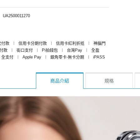
︱
UA2500011270
次付款
︱
信用卡分期付款
︱
信用卡紅利折抵
︱
神腦門
y付款
︱
街口支付
︱
Pi拍錢包
︱
台灣Pay
︱
全盈
全支付
︱
Apple Pay
︱
銀角零卡-無卡分期
︱
iPASS
商品介紹
規格