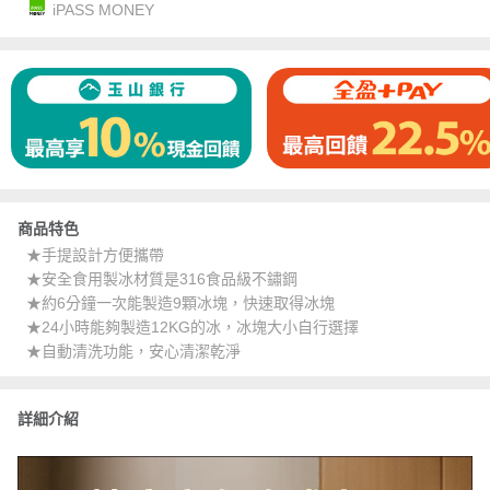
iPASS MONEY
商品特色
★手提設計方便攜帶
★安全食用製冰材質是316食品級不鏽鋼
★約6分鐘一次能製造9顆冰塊，快速取得冰塊
★24小時能夠製造12KG的冰，冰塊大小自行選擇
★自動清洗功能，安心清潔乾淨
詳細介紹