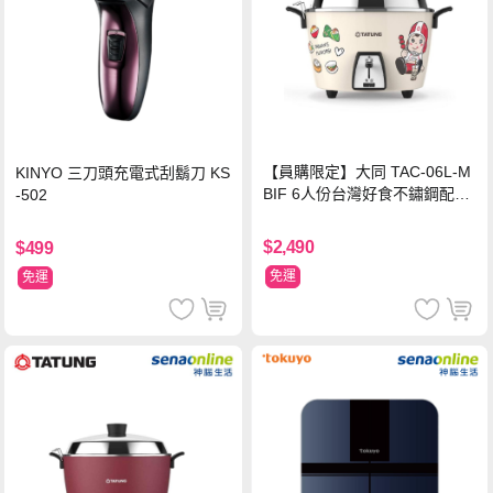
【員購限定】大同 TAC-06L-M
KINYO 三刀頭充電式刮鬍刀 KS
BIF 6人份台灣好食不鏽鋼配件
-502
電鍋
$2,490
$499
免運
免運