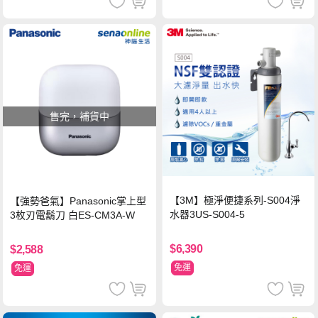
售完，補貨中
【3M】極淨便捷系列-S004淨
【強勢爸氣】Panasonic掌上型
水器3US-S004-5
3枚刃電鬍刀 白ES-CM3A-W
$6,390
$2,588
免運
免運