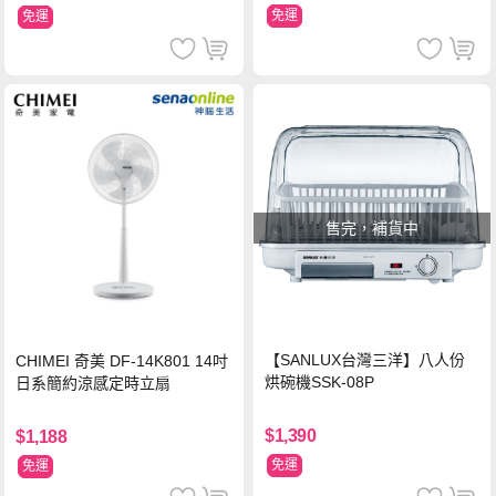
免運
免運
售完，補貨中
【SANLUX台灣三洋】八人份
CHIMEI 奇美 DF-14K801 14吋
烘碗機SSK-08P
日系簡約涼感定時立扇
$1,390
$1,188
免運
免運