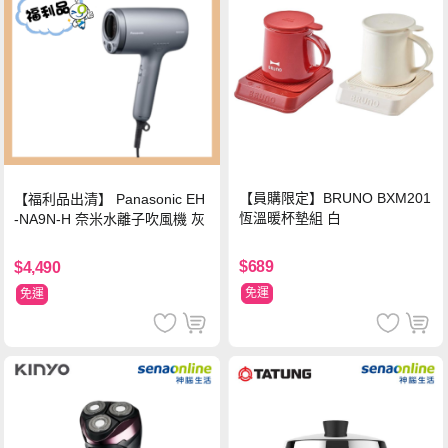
【員購限定】BRUNO BXM201
【福利品出清】 Panasonic EH
恆溫暖杯墊組 白
-NA9N-H 奈米水離子吹風機 灰
$689
$4,490
免運
免運