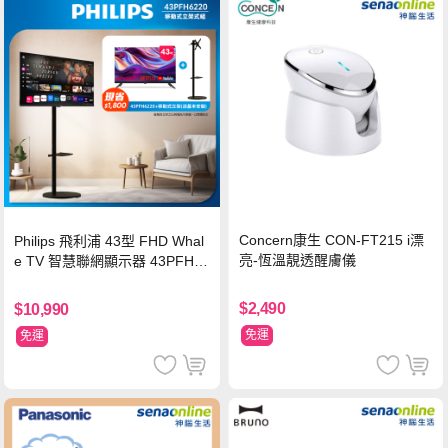
Concern康生 CON-FT215 i漂
Philips 飛利浦 43型 FHD Whal
亮-恆溫靚透醒膚儀
e TV 智慧聯網顯示器 43PFH6
220 ★立架組合(含立架安裝)
$2,490
$10,990
免運
免運