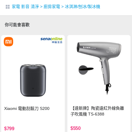
家電 影音 清淨
>
廚房家電
>
冰淇淋/刨冰/製冰機
你可能會喜歡
【達新牌】陶瓷遠紅外線負離
Xiaomi 電動刮鬍刀 S200
子吹風機 TS-6388
$550
$799