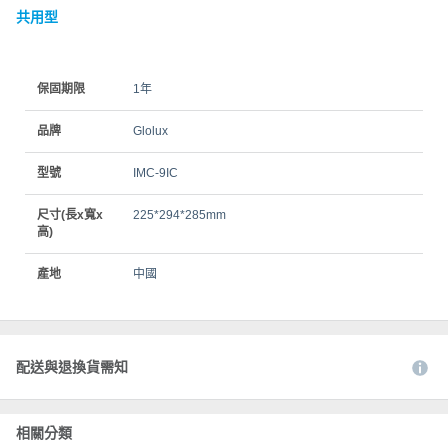
共用型
保固期限
1年
品牌
Glolux
型號
IMC-9IC
尺寸(長x寬x
225*294*285mm
高)
產地
中國
配送與退換貨需知
相關分類