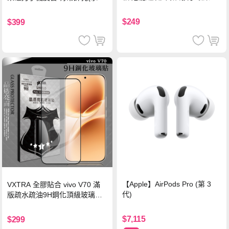
珍珠粉
黑)
$249
$399
【Apple】AirPods Pro (第 3
VXTRA 全膠貼合 vivo V70 滿
代)
版疏水疏油9H鋼化頂級玻璃貼
保護貼(黑)
$7,115
$299