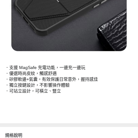
．支援 MagSafe 充電功能，一邊充一邊玩
．優選時尚皮紋，觸感舒適
．矽膠軟邊+氣囊，有效保護日常意外，握持感佳
．獨立按鍵設計，不影響操作體驗
．可站立設計，可橫立、豎立
規格說明