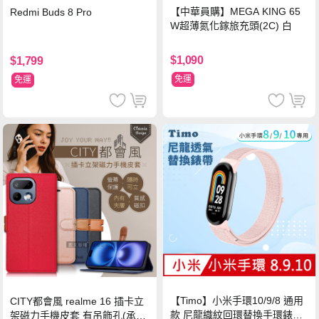
【中華員購】MEGA KING 65
Redmi Buds 8 Pro
W超薄氮化鎵旅充頭(2C) 白
$1,090
$1,799
免運
免運
【Timo】小米手環10/9/8 通用
CITY都會風 realme 16 插卡立
款 尼龍織紋回環替換手環錶帶-
架磁力手機皮套 有吊飾孔(承諾