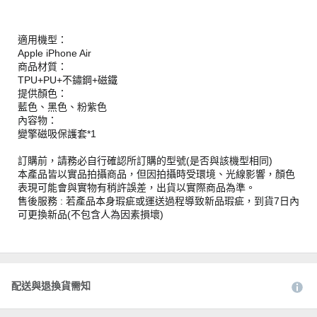
適用機型：
Apple iPhone Air
商品材質：
TPU+PU+不鏽鋼+磁鐵
提供顏色：
藍色、黑色、粉紫色
內容物：
變擎磁吸保護套*1
訂購前，請務必自行確認所訂購的型號(是否與該機型相同)
本產品皆以實品拍攝商品，但因拍攝時受環境、光線影響，顏色
表現可能會與實物有稍許誤差，出貨以實際商品為準。
售後服務 : 若產品本身瑕疵或運送過程導致新品瑕疵，到貨7日內
可更換新品(不包含人為因素損壞)
配送與退換貨需知