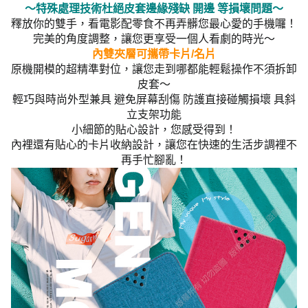
～特殊處理技術杜絕皮套邊緣殘缺 開邊 等損壞問題～
釋放你的雙手，看電影配零食不再弄髒您最心愛的手機囉！
完美的角度調整，讓您更享受一個人看劇的時光～
內雙夾層可攜帶卡片/名片
原機開模的超精準對位，讓您走到哪都能輕鬆操作不須拆卸
皮套～
輕巧與時尚外型兼具 避免屏幕刮傷 防護直接碰觸損壞 具斜
立支架功能
小細節的貼心設計，您感受得到！
內裡還有貼心的卡片收納設計，讓您在快速的生活步調裡不
再手忙腳亂！