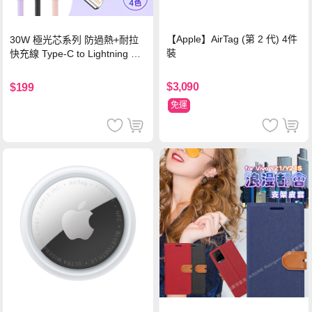
【Apple】AirTag (第 2 代) 4件
30W 極光芯系列 防過熱+耐拉
裝
快充線 Type-C to Lightning 傳
輸充電線(1.2M)黑色
$3,090
$199
免運