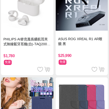
ASUS ROG XREAL R1 AR眼
PHILIPS AI麥克風長續航耳夾
鏡 黑
式無線藍牙耳機(白)-TAQ2000
WT
$25,990
$1,780
免運
免運