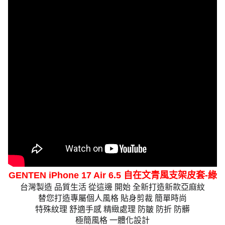
GENTEN iPhone 17 Air 6.5 自在文青風支架皮套-綠
台灣製造 品質生活 從這邊 開始 全新打造新款亞麻紋
替您打造專屬個人風格 貼身剪裁 簡單時尚
特殊紋理 舒適手感 精緻處理 防皺 防折 防髒
極簡風格 一體化設計