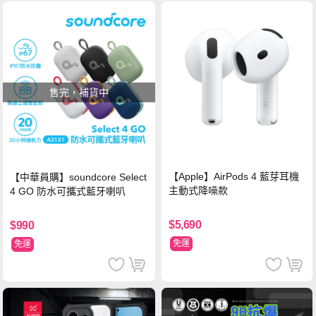
售完，補貨中
【Apple】AirPods 4 藍芽耳機
【中華員購】soundcore Select
主動式降噪款
4 GO 防水可攜式藍牙喇叭
$5,690
$990
免運
免運