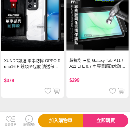
超抗刮 三星 Galaxy Tab A11 /
XUNDD訊迪 軍事防摔 OPPO R
A11 LTE 8.7吋 專業版疏水疏油
eno16 F 鏡頭全包覆 清透保護
9H鋼化玻璃膜 平板玻璃貼
殼 手機殼(夜幕黑)
$299
$379
加入購物車
立即購買
收藏清單
瀏覽紀錄