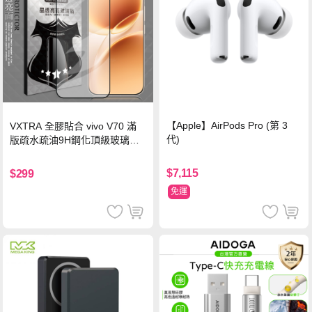
【Apple】AirPods Pro (第 3
VXTRA 全膠貼合 vivo V70 滿
代)
版疏水疏油9H鋼化頂級玻璃貼
保護貼(黑)
$7,115
$299
免運