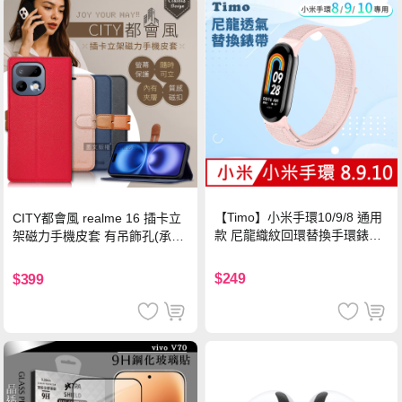
【Timo】小米手環10/9/8 通用
CITY都會風 realme 16 插卡立
款 尼龍織紋回環替換手環錶帶-
架磁力手機皮套 有吊飾孔(承諾
珍珠粉
黑)
$249
$399