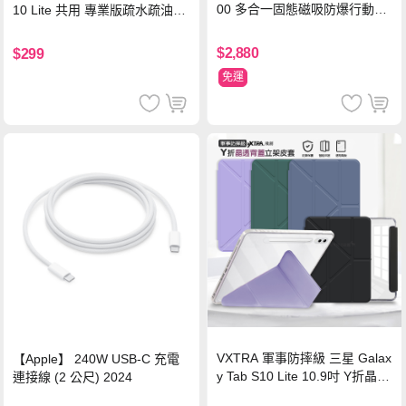
00 多合一固態磁吸防爆行動電
10 Lite 共用 專業版疏水疏油9H
源 冰曜白
鋼化玻璃膜 平板玻璃貼
$2,880
$299
免運
VXTRA 軍事防摔級 三星 Galax
【Apple】 240W USB-C 充電
y Tab S10 Lite 10.9吋 Y折晶透
連接線 (2 公尺) 2024
背蓋立架皮套 含筆槽(經典黑)