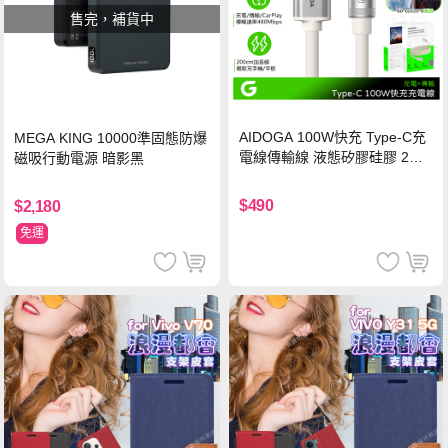
售完，補貨中
AIDOGA 100W快充 Type-C充
MEGA KING 10000準固態防爆
電線傳輸線 液態矽膠硅膠 2M
磁吸行動電源 暗影黑
支援iPhone17/安卓/手機/平板
$490
$2,180
免運