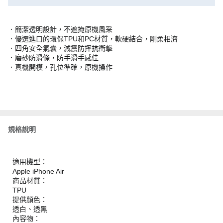
．簡潔透明設計，不遮掩原機風采
．優選進口的環保TPU和PC材質，軟硬結合，剛柔相濟
．四角安全氣囊，減震防摔抗衝擊
．磨砂防滑條，防手滑手感佳
．真機開模，孔位準確，原機操作
規格說明
適用機型：
Apple iPhone Air
商品材質：
TPU
提供顏色：
透白、透黑
內容物：