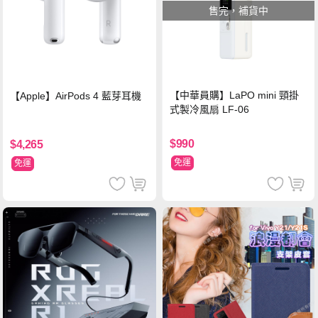
售完，補貨中
【中華員購】LaPO mini 頸掛
【Apple】AirPods 4 藍芽耳機
式製冷風扇 LF-06
$990
$4,265
免運
免運