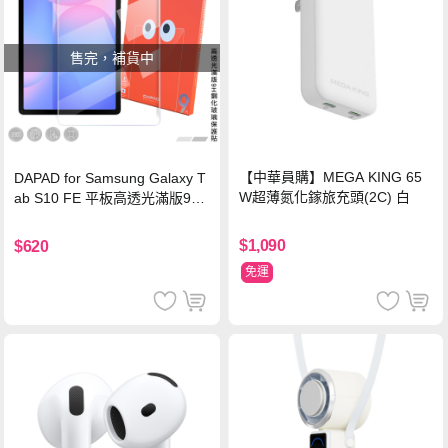
售完，補貨中
【中華員購】MEGA KING 65
DAPAD for Samsung Galaxy T
W超薄氮化鎵旅充頭(2C) 白
ab S10 FE 平板高透光滿版9H
鋼化玻璃保護貼
$1,090
$620
免運