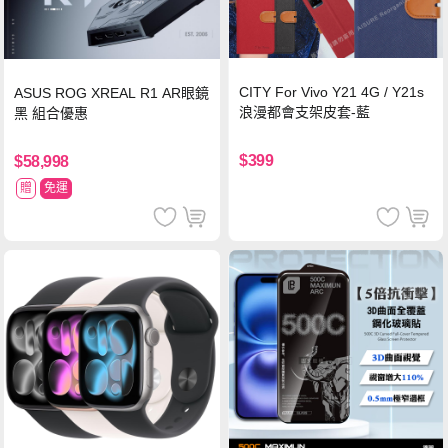
CITY For Vivo Y21 4G / Y21s
ASUS ROG XREAL R1 AR眼鏡
浪漫都會支架皮套-藍
黑 組合優惠
$399
$58,998
贈
免運