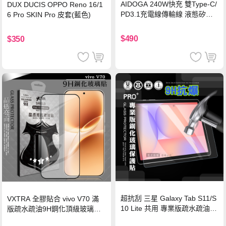
AIDOGA 240W快充 雙Type-C/
DUX DUCIS OPPO Reno 16/1
PD3.1充電線傳輸線 液態矽膠
6 Pro SKIN Pro 皮套(藍色)
硅膠 2M 支援iPhone17/安卓/手
機/平板/筆電
$490
$350
超抗刮 三星 Galaxy Tab S11/S
VXTRA 全膠貼合 vivo V70 滿
10 Lite 共用 專業版疏水疏油9
版疏水疏油9H鋼化頂級玻璃貼
H鋼化玻璃膜 平板玻璃貼
保護貼(黑)