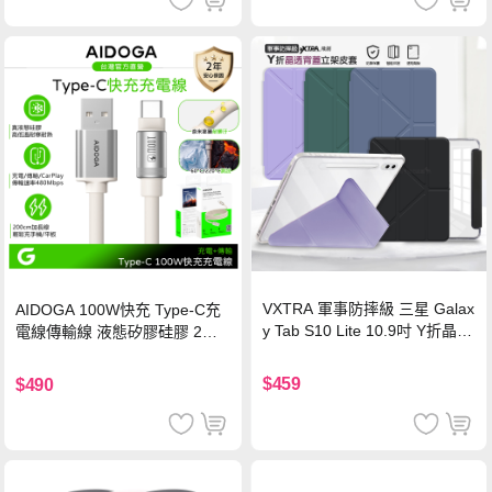
VXTRA 軍事防摔級 三星 Galax
AIDOGA 100W快充 Type-C充
y Tab S10 Lite 10.9吋 Y折晶透
電線傳輸線 液態矽膠硅膠 2M
背蓋立架皮套 含筆槽(經典黑)
支援iPhone17/安卓/手機/平板
$459
$490