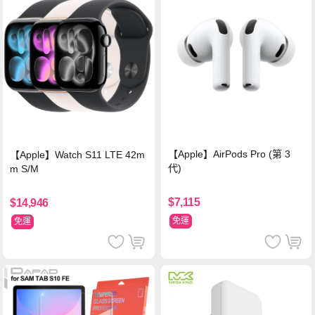
【Apple】AirPods Pro (第 3
【Apple】Watch S11 LTE 42m
代)
m S/M
$7,115
$14,946
免運
免運