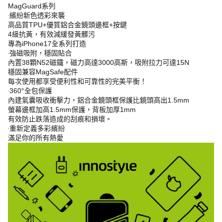
MagGuard系列
‧繽紛新色透彩來襲
高品質TPU+優質鋁合金鏡頭邊框+按鍵
4級抗黃，有效減緩發黃髒污
專為iPhone17全系列打造
‧強磁吸附，穩固貼合
內置38顆N52磁鐵，磁力高達3000高斯，吸附拉力可達15N
穩固兼容MagSafe配件
每次使用都享受便利性和可靠性的完美平衡！
‧360°全包保護
內建氣囊吸收衝擊力，鋁合金鏡頭框保護比鏡頭高出1.5mm
螢幕邊框加高1.5mm保護，背板加厚1mm
有效防止跌落造成的刮痕和損壞。
‧重新定義多彩繽紛
滿足你的所有熱愛