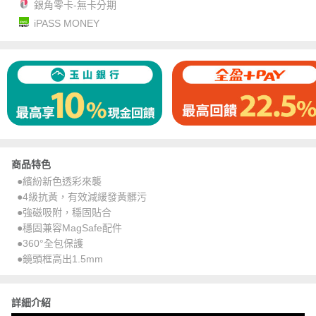
銀角零卡-無卡分期
iPASS MONEY
商品特色
●繽紛新色透彩來襲
●4級抗黃，有效減緩發黃髒污
●強磁吸附，穩固貼合
●穩固兼容MagSafe配件
●360°全包保護
●鏡頭框高出1.5mm
詳細介紹