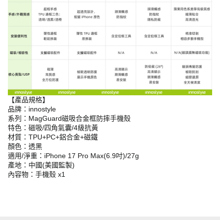
【產品規格】
品牌：innostyle
系列：MagGuard磁吸合金框防摔手機殼
特色：磁吸/四角氣囊/4級抗黃
材質：TPU+PC+鋁合金+磁鐵
顏色：透黑
適用/淨重：iPhone 17 Pro Max(6.9吋)/27g
產地：中國(美國監製)
內容物：手機殼 x1