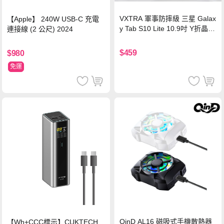
VXTRA 軍事防摔級 三星 Galax
【Apple】 240W USB-C 充電
y Tab S10 Lite 10.9吋 Y折晶透
連接線 (2 公尺) 2024
背蓋立架皮套 含筆槽(經典黑)
$459
$980
免運
QinD AL16 磁吸式手機散熱器
【Wh+CCC標示】CUKTECH