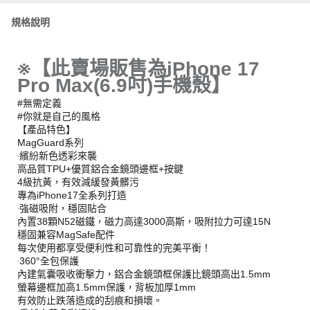
規格說明
※【此賣場販售為iPhone 17
Pro Max(6.9吋)手機殼】
#無需定義
#你就是自己的風格
【產品特色】
MagGuard系列
‧繽紛新色透彩來襲
高品質TPU+優質鋁合金鏡頭邊框+按鍵
4級抗黃，有效減緩發黃髒污
專為iPhone17全系列打造
‧強磁吸附，穩固貼合
內置38顆N52磁鐵，磁力高達3000高斯，吸附拉力可達15N
穩固兼容MagSafe配件
每次使用都享受便利性和可靠性的完美平衡！
‧360°全包保護
內建氣囊吸收衝擊力，鋁合金鏡頭框保護比鏡頭高出1.5mm
螢幕邊框加高1.5mm保護，背板加厚1mm
有效防止跌落造成的刮痕和損壞。