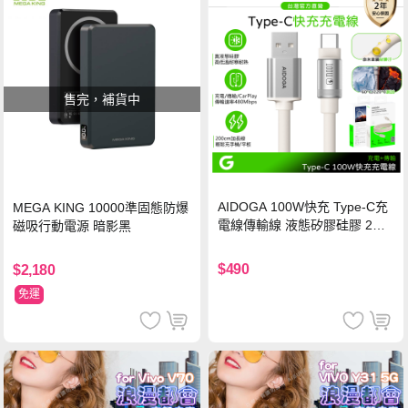
售完，補貨中
AIDOGA 100W快充 Type-C充
MEGA KING 10000準固態防爆
電線傳輸線 液態矽膠硅膠 2M
磁吸行動電源 暗影黑
支援iPhone17/安卓/手機/平板
$490
$2,180
免運