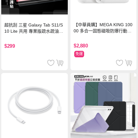
【中華員購】MEGA KING 100
超抗刮 三星 Galaxy Tab S11/S
00 多合一固態磁吸防爆行動電
10 Lite 共用 專業版疏水疏油9H
源 冰曜白
鋼化玻璃膜 平板玻璃貼
$2,880
$299
免運