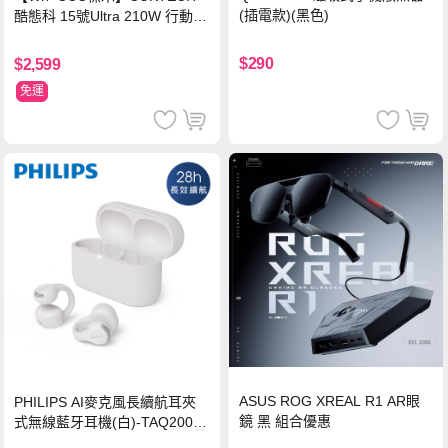
(插電款)(黑色)
酷態科 15號Ultra 210W 行動電
源 20000mAh (PB200U) -灰色
$290
$2,599
免運
ASUS ROG XREAL R1 AR眼
PHILIPS AI麥克風長續航耳夾
鏡 黑 組合優惠
式無線藍牙耳機(白)-TAQ2000
WT