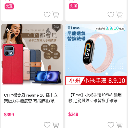
免運
免運
【Timo】小米手環10/9/8 通用
CITY都會風 realme 16 插卡立
款 尼龍織紋回環替換手環錶帶-
架磁力手機皮套 有吊飾孔(承諾
珍珠粉
黑)
$249
$399