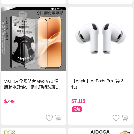
【Apple】AirPods Pro (第 3
VXTRA 全膠貼合 vivo V70 滿
代)
版疏水疏油9H鋼化頂級玻璃貼
保護貼(黑)
$7,115
$299
免運