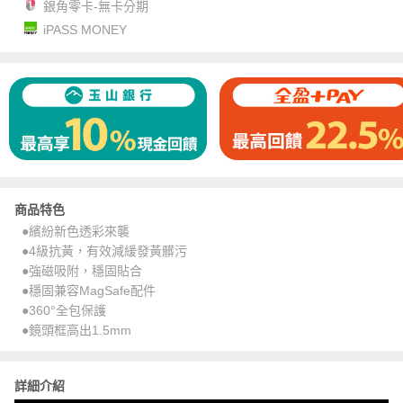
銀角零卡-無卡分期
iPASS MONEY
商品特色
●繽紛新色透彩來襲
●4級抗黃，有效減緩發黃髒污
●強磁吸附，穩固貼合
●穩固兼容MagSafe配件
●360°全包保護
●鏡頭框高出1.5mm
詳細介紹