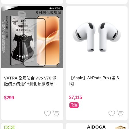
【Apple】AirPods Pro (第 3
VXTRA 全膠貼合 vivo V70 滿
代)
版疏水疏油9H鋼化頂級玻璃貼
保護貼(黑)
$7,115
$299
免運