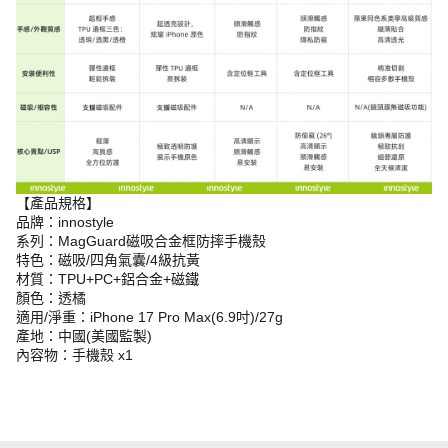
【產品規格】
品牌：innostyle
系列：MagGuard磁吸合金框防摔手機殼
特色：磁吸/四角氣囊/4級抗黃
材質：TPU+PC+鋁合金+磁鐵
顏色：透橘
適用/淨重：iPhone 17 Pro Max(6.9吋)/27g
產地：中國(美國監製)
內容物：手機殼 x1