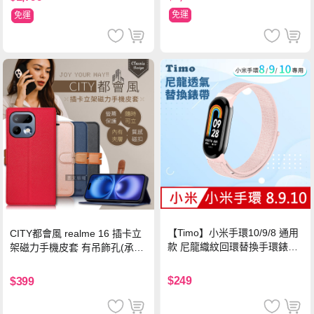
免運
免運
【Timo】小米手環10/9/8 通用
CITY都會風 realme 16 插卡立
款 尼龍織紋回環替換手環錶帶-
架磁力手機皮套 有吊飾孔(承諾
珍珠粉
黑)
$249
$399