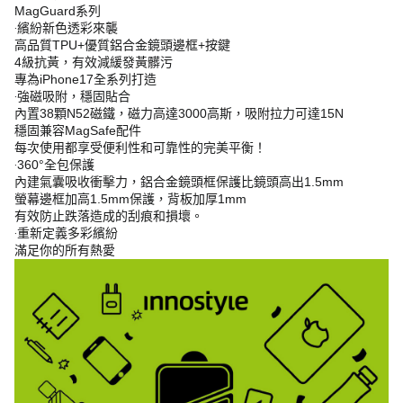
MagGuard系列
‧繽紛新色透彩來襲
高品質TPU+優質鋁合金鏡頭邊框+按鍵
4級抗黃，有效減緩發黃髒污
專為iPhone17全系列打造
‧強磁吸附，穩固貼合
內置38顆N52磁鐵，磁力高達3000高斯，吸附拉力可達15N
穩固兼容MagSafe配件
每次使用都享受便利性和可靠性的完美平衡！
‧360°全包保護
內建氣囊吸收衝擊力，鋁合金鏡頭框保護比鏡頭高出1.5mm
螢幕邊框加高1.5mm保護，背板加厚1mm
有效防止跌落造成的刮痕和損壞。
‧重新定義多彩繽紛
滿足你的所有熱愛