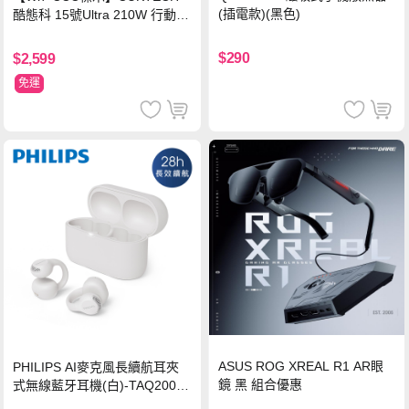
(插電款)(黑色)
酷態科 15號Ultra 210W 行動電
源 20000mAh (PB200U) -灰色
$290
$2,599
免運
ASUS ROG XREAL R1 AR眼
PHILIPS AI麥克風長續航耳夾
鏡 黑 組合優惠
式無線藍牙耳機(白)-TAQ2000
WT