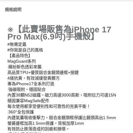
規格說明
※【此賣場販售為iPhone 17
Pro Max(6.9吋)手機殼】
#無需定義
#你就是自己的風格
【產品特色】
MagGuard系列
‧繽紛新色透彩來襲
高品質TPU+優質鋁合金鏡頭邊框+按鍵
4級抗黃，有效減緩發黃髒污
專為iPhone17全系列打造
‧強磁吸附，穩固貼合
內置38顆N52磁鐵，磁力高達3000高斯，吸附拉力可達15N
穩固兼容MagSafe配件
每次使用都享受便利性和可靠性的完美平衡！
‧360°全包保護
內建氣囊吸收衝擊力，鋁合金鏡頭框保護比鏡頭高出1.5mm
螢幕邊框加高1.5mm保護，背板加厚1mm
有效防止跌落造成的刮痕和損壞。