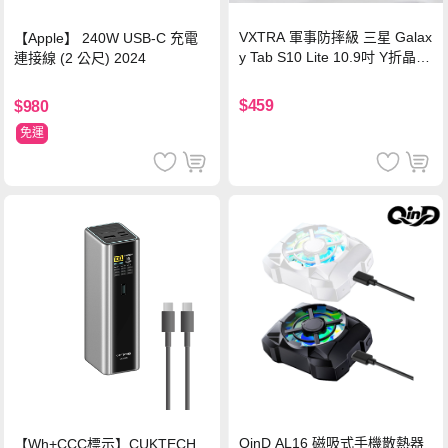
VXTRA 軍事防摔級 三星 Galax
【Apple】 240W USB-C 充電
y Tab S10 Lite 10.9吋 Y折晶透
連接線 (2 公尺) 2024
背蓋立架皮套 含筆槽(經典黑)
$459
$980
免運
QinD AL16 磁吸式手機散熱器
【Wh+CCC標示】CUKTECH