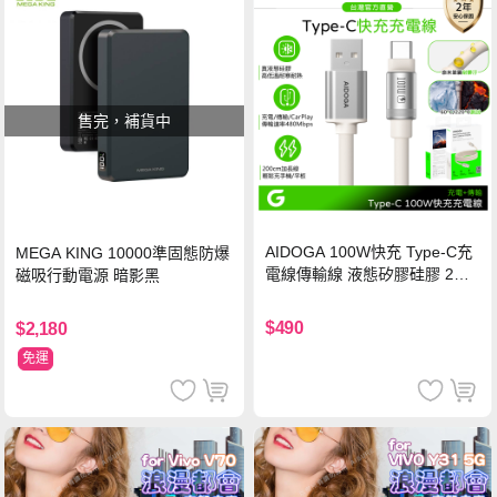
售完，補貨中
AIDOGA 100W快充 Type-C充
MEGA KING 10000準固態防爆
電線傳輸線 液態矽膠硅膠 2M
磁吸行動電源 暗影黑
支援iPhone17/安卓/手機/平板
$490
$2,180
免運