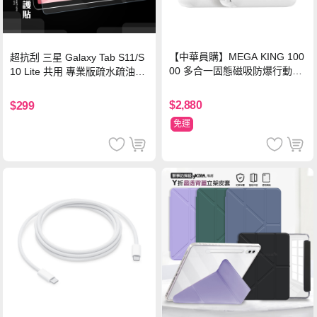
【中華員購】MEGA KING 100
超抗刮 三星 Galaxy Tab S11/S
00 多合一固態磁吸防爆行動電
10 Lite 共用 專業版疏水疏油9H
源 冰曜白
鋼化玻璃膜 平板玻璃貼
$2,880
$299
免運