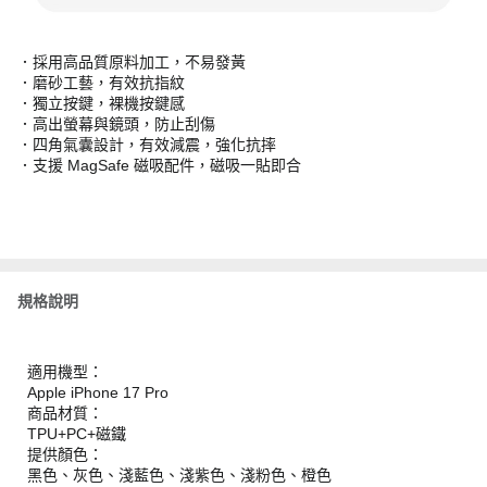
．採用高品質原料加工，不易發黃
．磨砂工藝，有效抗指紋
．獨立按鍵，裸機按鍵感
．高出螢幕與鏡頭，防止刮傷
．四角氣囊設計，有效減震，強化抗摔
．支援 MagSafe 磁吸配件，磁吸一貼即合
規格說明
適用機型：
Apple iPhone 17 Pro
商品材質：
TPU+PC+磁鐵
提供顏色：
黑色、灰色、淺藍色、淺紫色、淺粉色、橙色