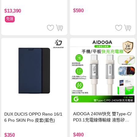
玻璃貼 0.5mm極窄邊框 防指紋
保護貼
$590
$13,390
免運
AIDOGA 240W快充 雙Type-C/
DUX DUCIS OPPO Reno 16/1
PD3.1充電線傳輸線 液態矽膠
6 Pro SKIN Pro 皮套(藍色)
硅膠 2M 支援iPhone17/安卓/手
機/平板/筆電
$490
$350