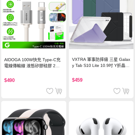
VXTRA 軍事防摔級 三星 Galax
AIDOGA 100W快充 Type-C充
y Tab S10 Lite 10.9吋 Y折晶透
電線傳輸線 液態矽膠硅膠 2M
背蓋立架皮套 含筆槽(經典黑)
支援iPhone17/安卓/手機/平板
$459
$490