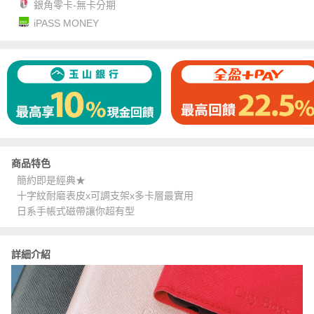
銀角零卡-無卡分期
iPASS MONEY
商品特色
簡約即是經典★
十字紋耐磨表皮x可調支架x多卡層最實用
日系手帳式磁帶讓你超有型
詳細介紹