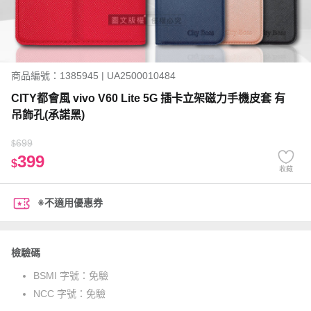
商品編號：1385945 | UA2500010484
CITY都會風 vivo V60 Lite 5G 插卡立架磁力手機皮套 有
吊飾孔(承諾黑)
699
$
399
$
收藏
※不適用優惠券
檢驗碼
BSMI 字號：
免驗
NCC 字號：
免驗