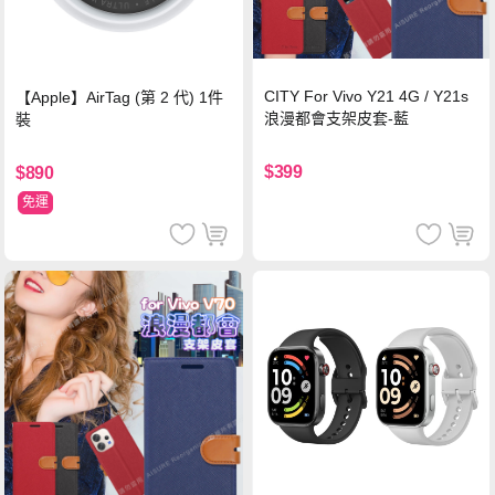
CITY For Vivo Y21 4G / Y21s
【Apple】AirTag (第 2 代) 1件
浪漫都會支架皮套-藍
裝
$399
$890
免運