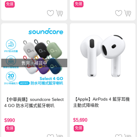
免運
免運
售完，補貨中
【Apple】AirPods 4 藍芽耳機
【中華員購】soundcore Select
主動式降噪款
4 GO 防水可攜式藍牙喇叭
$5,690
$990
免運
免運