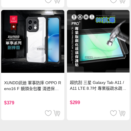
超抗刮 三星 Galaxy Tab A11 /
XUNDD訊迪 軍事防摔 OPPO R
A11 LTE 8.7吋 專業版疏水疏油
eno16 F 鏡頭全包覆 清透保護
9H鋼化玻璃膜 平板玻璃貼
殼 手機殼(夜幕黑)
$299
$379