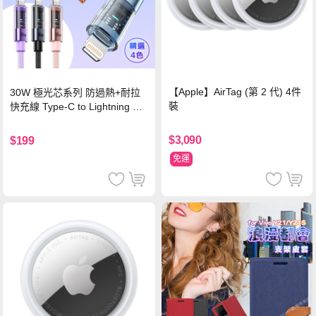
【Apple】AirTag (第 2 代) 4件
30W 極光芯系列 防過熱+耐拉
裝
快充線 Type-C to Lightning 傳
輸充電線(1.2M)黑色
$3,090
$199
免運