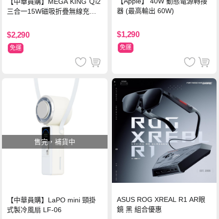
【Apple】 40W 動態電源轉接
【中華員購】MEGA KING Ｑi2
器 (最高輸出 60W)
三合一15W磁吸折疊無線充電
支架 黑
$1,290
$2,290
免運
免運
售完，補貨中
ASUS ROG XREAL R1 AR眼
【中華員購】LaPO mini 頸掛
鏡 黑 組合優惠
式製冷風扇 LF-06