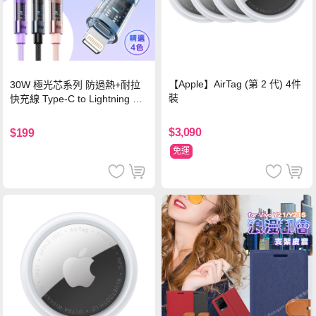
【Apple】AirTag (第 2 代) 4件
30W 極光芯系列 防過熱+耐拉
裝
快充線 Type-C to Lightning 傳
輸充電線(1.2M)黑色
$3,090
$199
免運