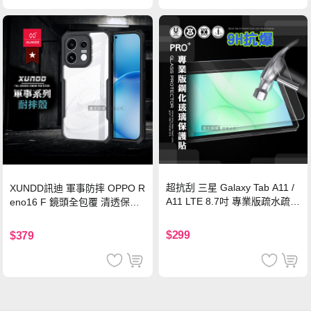
超抗刮 三星 Galaxy Tab A11 /
XUNDD訊迪 軍事防摔 OPPO R
A11 LTE 8.7吋 專業版疏水疏油
eno16 F 鏡頭全包覆 清透保護
9H鋼化玻璃膜 平板玻璃貼
殼 手機殼(夜幕黑)
$299
$379