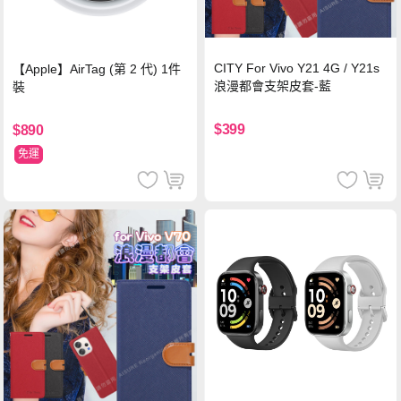
CITY For Vivo Y21 4G / Y21s
【Apple】AirTag (第 2 代) 1件
浪漫都會支架皮套-藍
裝
$399
$890
免運