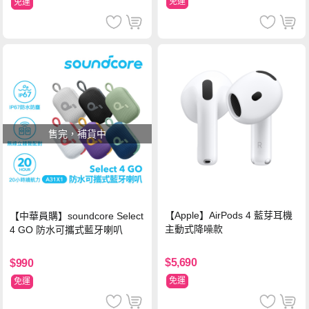
免運
免運
售完，補貨中
【Apple】AirPods 4 藍芽耳機
【中華員購】soundcore Select
主動式降噪款
4 GO 防水可攜式藍牙喇叭
$5,690
$990
免運
免運