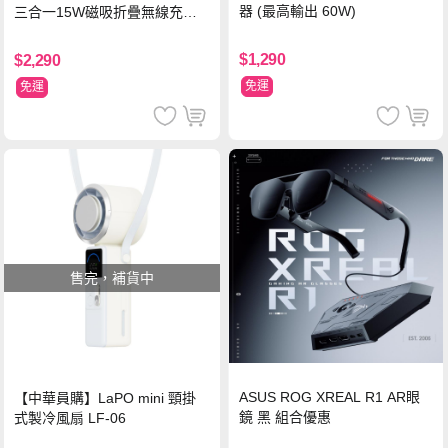
器 (最高輸出 60W)
三合一15W磁吸折疊無線充電
支架 黑
$1,290
$2,290
免運
免運
售完，補貨中
ASUS ROG XREAL R1 AR眼
【中華員購】LaPO mini 頸掛
鏡 黑 組合優惠
式製冷風扇 LF-06