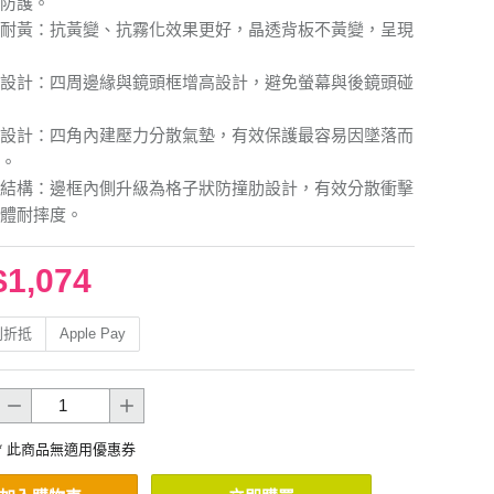
防護。
耐黃：抗黃變、抗霧化效果更好，晶透背板不黃變，呈現
設計：四周邊緣與鏡頭框增高設計，避免螢幕與後鏡頭碰
設計：四角內建壓力分散氣墊，有效保護最容易因墜落而
。
結構：邊框內側升級為格子狀防撞肋設計，有效分散衝擊
體耐摔度。
$1,074
利折抵
Apple Pay
* 此商品無適用優惠券