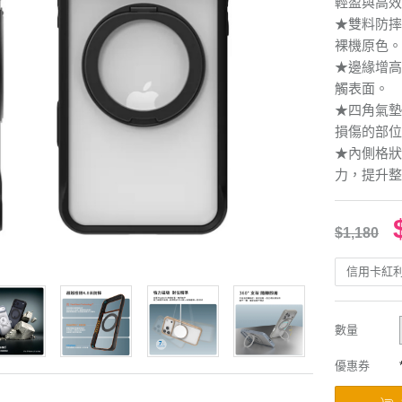
輕盈與高效
★雙料防摔
裸機原色。
★邊緣增高
觸表面。
★四角氣墊
損傷的部位
★內側格狀
力，提升整
$1,180
信用卡紅
數量
優惠券