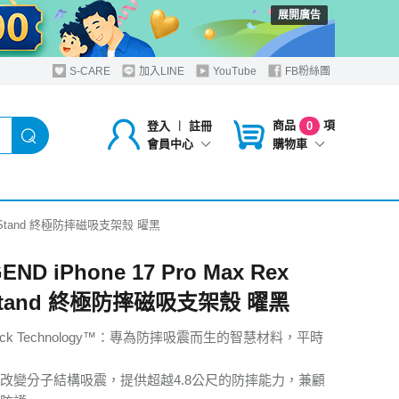
展開廣告
S-CARE
加入LINE
YouTube
FB粉絲團
商品
項
登入
︱
註冊
0
購物車
會員中心
 Mag Stand 終極防摔磁吸支架殼 曜黑
END iPhone 17 Pro Max Rex
Stand 終極防摔磁吸支架殼 曜黑
Shock Technology™：專為防摔吸震而生的智慧材料，平時
改變分子結構吸震，提供超越4.8公尺的防摔能力，兼顧