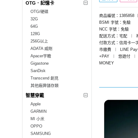
OTG．記憶卡
OTG/硬碟
商品編號：1385858
32G
BSMI 字號：免驗
64G
NCC 字號：免驗
128G
配送方式：宅配
︱
256G以上
付款方式：信用卡一
ADATA 威剛
市繳費
︱
LINE Pa
Apacer宇瞻
+PAY
︱
悠遊付
︱
MONEY
Gigastone
SanDisk
Transcend 創見
其他廠牌儲存類
智慧穿戴
Apple
GARMIN
MI 小米
OPPO
SAMSUNG