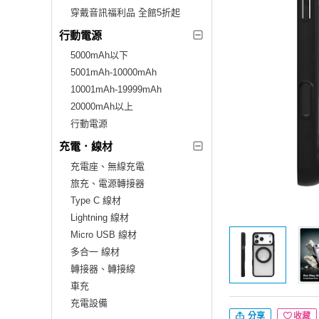
穿戴音訊福利品 全館5折起
行動電源
5000mAh以下
5001mAh-10000mAh
10001mAh-19999mAh
20000mAh以上
行動電源
充電．線材
充電座、無線充電
旅充、電源轉接器
Type C 線材
Lightning 線材
Micro USB 線材
多合一 線材
轉接器、轉接線
車充
充電設備
分享
收藏