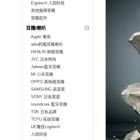
Ergotech 人因科技
其他廠牌穿戴
穿戴配件
耳機/喇叭
Apple 專用
aibo鈞嵐耳機喇叭
HANLIN 無線耳機
JVC 日本時尚
Jabees藍牙耳機
MI 小米耳機
OPPO 真無線耳機
SAMSUNG 高音質
SONY 日系質感
soundcore 藍牙耳機
TDK 日系品牌
TOTU 拓途耳機
UE羅技Logitech
人因科技