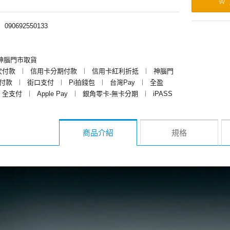
︱
090692550133
神腦門市取貨
次付款
︱
信用卡分期付款
︱
信用卡紅利折抵
︱
神腦門
y付款
︱
街口支付
︱
Pi拍錢包
︱
台灣Pay
︱
全盈
全支付
︱
Apple Pay
︱
銀角零卡-無卡分期
︱
iPASS
商品介紹
規格