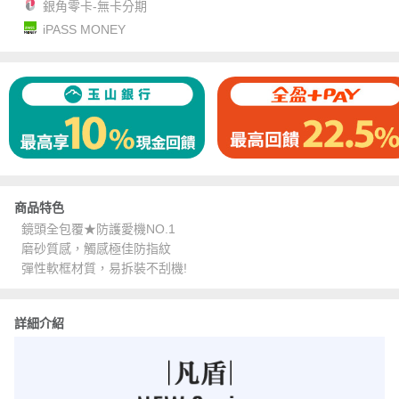
銀角零卡-無卡分期
iPASS MONEY
商品特色
鏡頭全包覆★防護愛機NO.1
磨砂質感，觸感極佳防指紋
彈性軟框材質，易拆裝不刮機!
詳細介紹