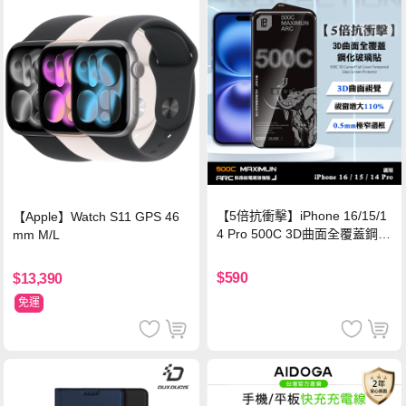
【5倍抗衝擊】iPhone 16/15/1
【Apple】Watch S11 GPS 46
4 Pro 500C 3D曲面全覆蓋鋼化
mm M/L
玻璃貼 0.5mm極窄邊框 防指紋
保護貼
$590
$13,390
免運