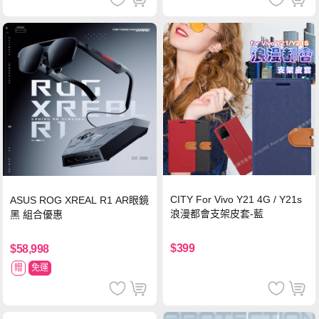
CITY For Vivo Y21 4G / Y21s
ASUS ROG XREAL R1 AR眼鏡
浪漫都會支架皮套-藍
黑 組合優惠
$399
$58,998
贈
免運