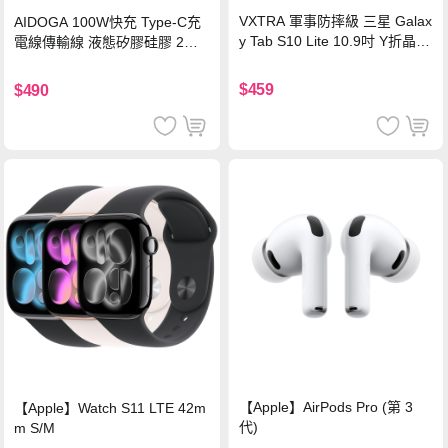
VXTRA 軍事防摔級 三星 Galax
AIDOGA 100W快充 Type-C充
y Tab S10 Lite 10.9吋 Y折晶透
電線傳輸線 液態矽膠硅膠 2M
背蓋立架皮套 含筆槽(經典黑)
支援iPhone17/安卓/手機/平板
$459
$490
【Apple】AirPods Pro (第 3
【Apple】Watch S11 LTE 42m
代)
m S/M