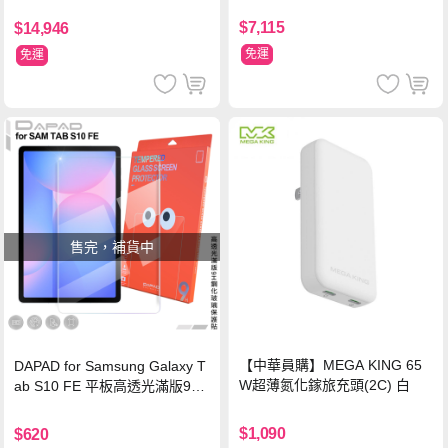
$7,115
$14,946
免運
免運
售完，補貨中
【中華員購】MEGA KING 65
DAPAD for Samsung Galaxy T
W超薄氮化鎵旅充頭(2C) 白
ab S10 FE 平板高透光滿版9H
鋼化玻璃保護貼
$1,090
$620