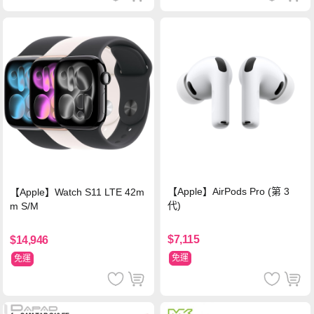
【Apple】AirPods Pro (第 3
【Apple】Watch S11 LTE 42m
代)
m S/M
$7,115
$14,946
免運
免運