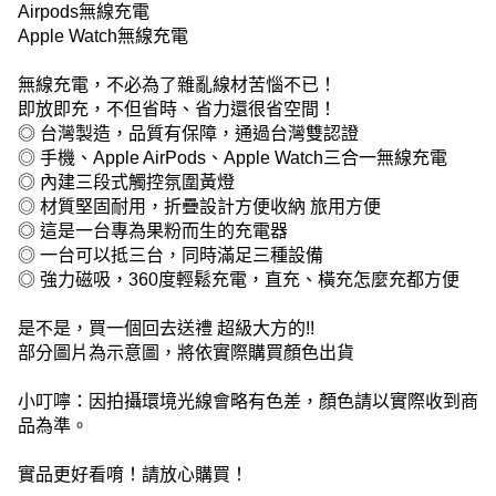
Airpods無線充電
Apple Watch無線充電
無線充電，不必為了雜亂線材苦惱不已！
即放即充，不但省時、省力還很省空間！
◎ 台灣製造，品質有保障，通過台灣雙認證
◎ 手機、Apple AirPods、Apple Watch三合一無線充電
◎ 內建三段式觸控氛圍黃燈
◎ 材質堅固耐用，折疊設計方便收納 旅用方便
◎ 這是一台專為果粉而生的充電器
◎ 一台可以抵三台，同時滿足三種設備
◎ 強力磁吸，360度輕鬆充電，直充、橫充怎麼充都方便
是不是，買一個回去送禮 超級大方的!!
部分圖片為示意圖，將依實際購買顏色出貨
小叮嚀：因拍攝環境光線會略有色差，顏色請以實際收到商
品為準。
實品更好看唷！請放心購買！