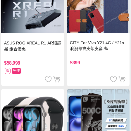
CITY For Vivo Y21 4G / Y21s
ASUS ROG XREAL R1 AR眼鏡
浪漫都會支架皮套-藍
黑 組合優惠
$399
$58,998
贈
免運