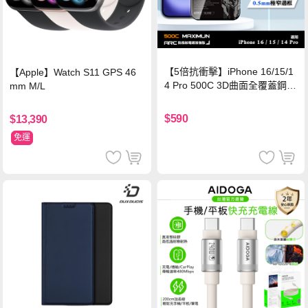
【5倍抗衝擊】iPhone 16/15/1
【Apple】Watch S11 GPS 46
4 Pro 500C 3D曲面全覆蓋鋼化
mm M/L
玻璃貼 0.5mm極窄邊框 防指紋
保護貼
$590
$13,390
免運