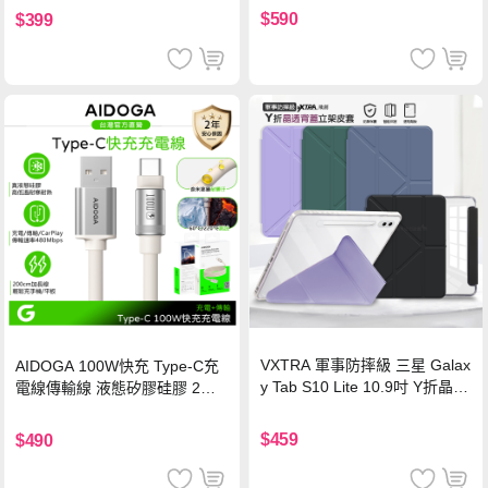
$590
$399
VXTRA 軍事防摔級 三星 Galax
AIDOGA 100W快充 Type-C充
y Tab S10 Lite 10.9吋 Y折晶透
電線傳輸線 液態矽膠硅膠 2M
背蓋立架皮套 含筆槽(經典黑)
支援iPhone17/安卓/手機/平板
$459
$490