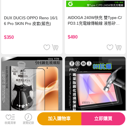
AIDOGA 240W快充 雙Type-C/
DUX DUCIS OPPO Reno 16/1
PD3.1充電線傳輸線 液態矽膠
6 Pro SKIN Pro 皮套(藍色)
硅膠 2M 支援iPhone17/安卓/手
機/平板/筆電
$490
$350
加入購物車
立即購買
收藏清單
瀏覽紀錄