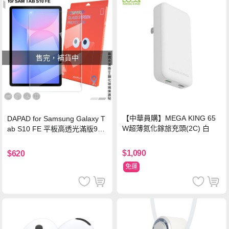
售完，補貨中
【中華員購】MEGA KING 65
DAPAD for Samsung Galaxy T
W超薄氮化鎵旅充頭(2C) 白
ab S10 FE 平板高透光滿版9H
鋼化玻璃保護貼
$1,090
$620
免運