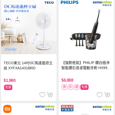
【強勢爸氣】PHILIP 鑽白極淨
TECO東元 14吋DC馬達遙控立
智能鑽石音波電動牙刷 HX992
扇 XYFXA1431BRD
4【贈亮白刷頭】
$6,888
$1,980
券
折
贈
免運
免運