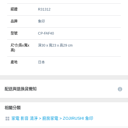
認證
R31312
品牌
象印
型號
CP-FAF40
尺寸(長x寬x
深30 x 寬23 x 高29 cm
高)
產地
日本
配送與退換貨需知
相關分類
家電 影音 清淨
>
廚房家電
>
ZOJIRUSHI 象印