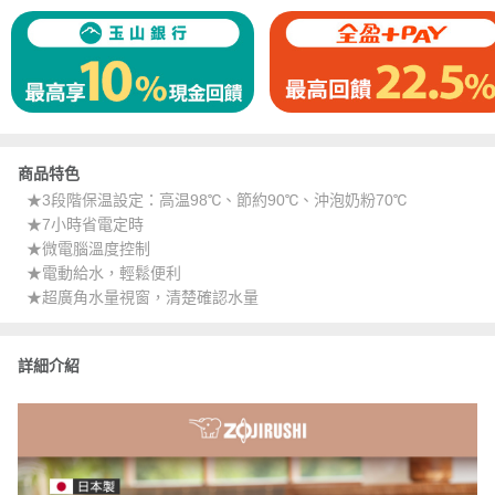
商品特色
★3段階保温設定：高温98℃、節約90℃、沖泡奶粉70℃
★7小時省電定時
★微電腦溫度控制
★電動給水，輕鬆便利
★超廣角水量視窗，清楚確認水量
詳細介紹