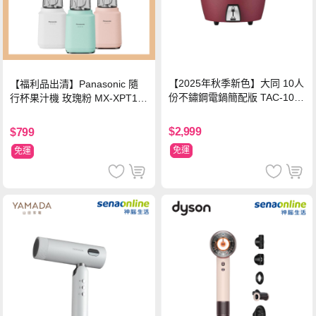
【2025年秋季新色】大同 10人
【福利品出清】Panasonic 隨
份不鏽鋼電鍋簡配版 TAC-10L-
行杯果汁機 玫瑰粉 MX-XPT10
MCRL 莓果紅
3-P
$2,999
$799
免運
免運