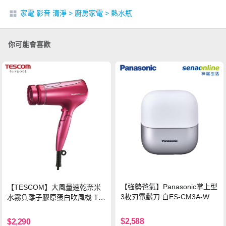
家電 影音 清淨
>
廚房家電
>
熱水瓶
你可能會喜歡
【強勢爸氣】Panasonic掌上型
【TESCOM】大風量速乾奈米
3枚刃電鬍刀 白ES-CM3A-W
水霧負離子膠原蛋白吹風機 TC
D3000TW 桃紅色 TCD-3000T
W
$2,588
$2,290