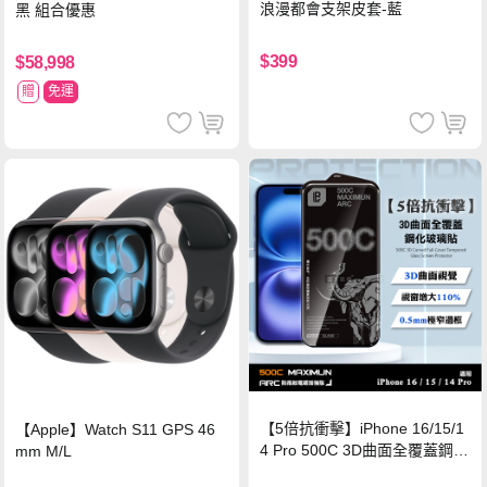
浪漫都會支架皮套-藍
黑 組合優惠
$399
$58,998
贈
免運
【5倍抗衝擊】iPhone 16/15/1
【Apple】Watch S11 GPS 46
4 Pro 500C 3D曲面全覆蓋鋼化
mm M/L
玻璃貼 0.5mm極窄邊框 防指紋