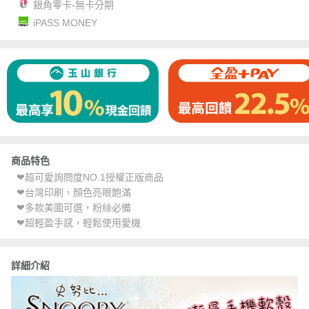
銀角零卡-無卡分期
iPASS MONEY
商品特色
❤超可愛詢問度NO.1授權正版商品
❤台灣印刷，顏色亮眼飽滿
❤多款美圖可選，粉絲必備
❤超輕盈手感，輕鬆使用愛機
詳細介紹