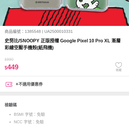
商品編號：1385548 | UA2500010331
史努比/SNOOPY 正版授權 Google Pixel 10 Pro XL 漸層
彩繪空壓手機殼(紙飛機)
990
$
449
$
收藏
※不適用優惠券
檢驗碼
BSMI 字號：
免驗
NCC 字號：
免驗