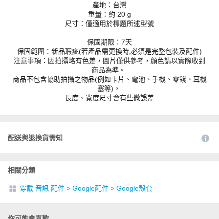
產地：台灣
重量：約 20 g
尺寸：僅適用於標題所述型號
保固期限：7天
保固範圍：新品瑕疵(若產品需更換時,必須是完整包裝及配件)
注意事項：因拍攝略有色差，圖片僅供參考，顏色請以實際收到
商品為準。
商品不包含協助拍攝之物品(例如卡片、電池、手機、零錢、耳機
塞等)。
長度、寬度尺寸會有些微誤差
配送與退換貨需知
相關分類
穿戴 音訊 配件
>
Google配件
>
Google殼套
你可能會喜歡