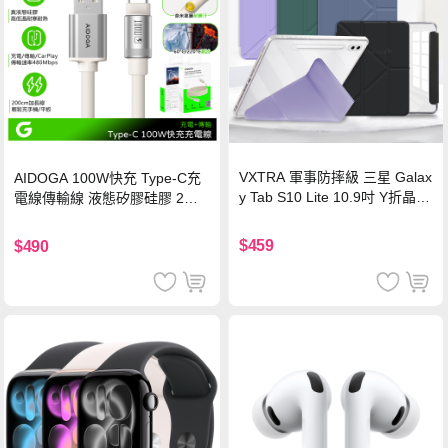
VXTRA 軍事防摔級 三星 Galax
AIDOGA 100W快充 Type-C充
y Tab S10 Lite 10.9吋 Y折晶透
電線傳輸線 液態矽膠硅膠 2M
背蓋立架皮套 含筆槽(經典黑)
支援iPhone17/安卓/手機/平板
$459
$490