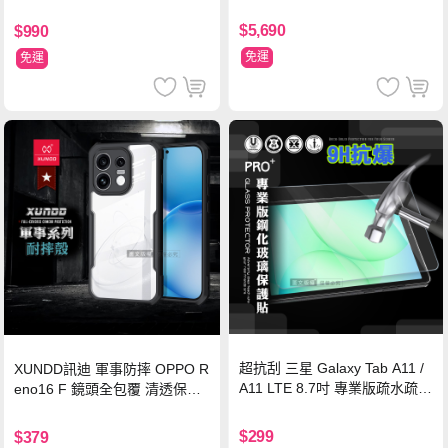
$5,690
$990
免運
免運
超抗刮 三星 Galaxy Tab A11 /
XUNDD訊迪 軍事防摔 OPPO R
A11 LTE 8.7吋 專業版疏水疏油
eno16 F 鏡頭全包覆 清透保護
9H鋼化玻璃膜 平板玻璃貼
殼 手機殼(夜幕黑)
$299
$379