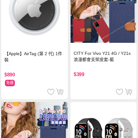
CITY For Vivo Y21 4G / Y21s
【Apple】AirTag (第 2 代) 1件
浪漫都會支架皮套-藍
裝
$399
$890
免運