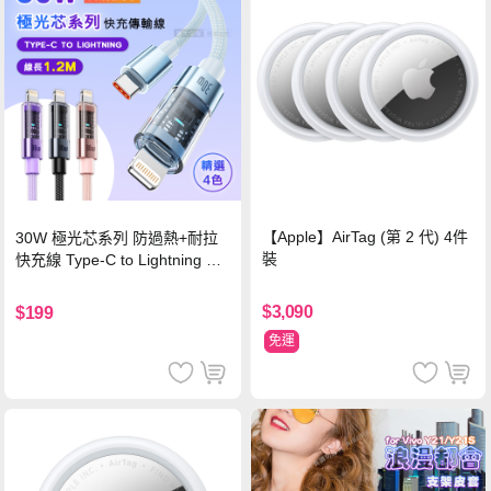
【Apple】AirTag (第 2 代) 4件
30W 極光芯系列 防過熱+耐拉
裝
快充線 Type-C to Lightning 傳
輸充電線(1.2M)黑色
$3,090
$199
免運