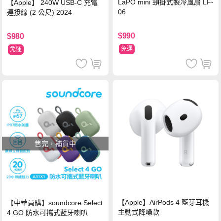
LaPO mini 頸掛式製冷風扇 LF-
【Apple】 240W USB-C 充電
06
連接線 (2 公尺) 2024
$990
$980
免運
免運
售完，補貨中
【Apple】AirPods 4 藍芽耳機
【中華員購】soundcore Select
主動式降噪款
4 GO 防水可攜式藍牙喇叭