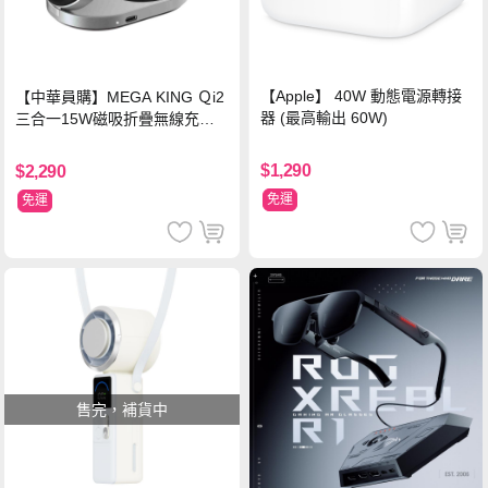
【Apple】 40W 動態電源轉接
【中華員購】MEGA KING Ｑi2
器 (最高輸出 60W)
三合一15W磁吸折疊無線充電
支架 黑
$1,290
$2,290
免運
免運
售完，補貨中