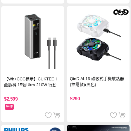
QinD AL16 磁吸式手機散熱器
【Wh+CCC標示】CUKTECH
(插電款)(黑色)
酷態科 15號Ultra 210W 行動電
源 20000mAh (PB200U) -灰色
$290
$2,599
免運