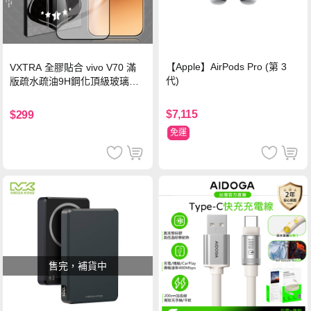
【Apple】AirPods Pro (第 3
VXTRA 全膠貼合 vivo V70 滿
代)
版疏水疏油9H鋼化頂級玻璃貼
保護貼(黑)
$7,115
$299
免運
售完，補貨中