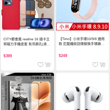
【Timo】小米手環10/9/8 通用
CITY都會風 realme 16 插卡立
款 尼龍織紋回環替換手環錶帶-
架磁力手機皮套 有吊飾孔(承諾
珍珠粉
黑)
$249
$399