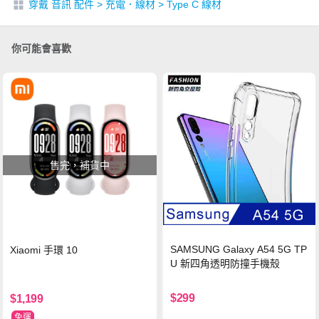
穿戴 音訊 配件
>
充電．線材
>
Type C 線材
你可能會喜歡
售完，補貨中
SAMSUNG Galaxy A54 5G TP
Xiaomi 手環 10
U 新四角透明防撞手機殼
$299
$1,199
免運