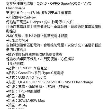
支援多種快充協議，QC4.0、OPPO SuperVOOC、VIVO
Flashcharge
支援蘋果iPhone17/16/15系列安卓手機充電
●充電傳輸+CarPlay
傳輸速率高達480Mbps，約25秒可傳1G文件
可通過充電線將手機設備連接，車載系統，聽歌通話充電導航輕
鬆控制
2M加長線，床上&沙發上躺著充電才舒服
●智能溫控芯片
自動識別設備匹配電流，合理控制電壓，安全快充，滿足多種設
備的快充需求
●貼心附贈品牌魔鬼氈收納集線器綁帶
輕鬆收納桌面不雜亂，出門更便攜，方便攜帶
【產品規格】
●品牌：PICKOGEN 皮克全
●品名：GameFlex系列-Type-C充電線
●款式：USB-A TO Type-C
●支援：QC4.0、OPPO SuperVOOC、VIVO Flashcharge
●功能：充電、傳輸數據、LED燈、雙彎頭
●材質：TPE+尼龍編織
●顏色：黑色
●功率：20V/3A 60W Max
●淨重：45.4g