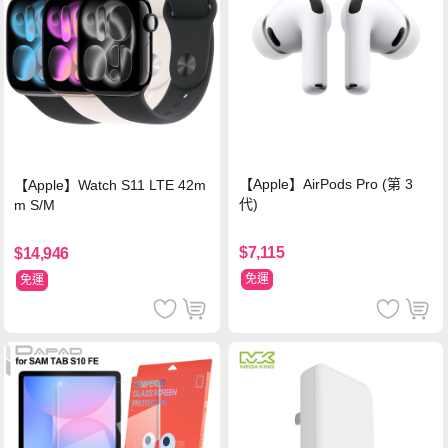
【Apple】AirPods Pro (第 3
【Apple】Watch S11 LTE 42m
代)
m S/M
$7,115
$14,946
免運
免運