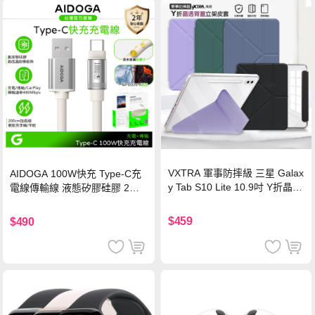
VXTRA 軍事防摔級 三星 Galax
AIDOGA 100W快充 Type-C充
y Tab S10 Lite 10.9吋 Y折晶透
電線傳輸線 液態矽膠硅膠 2M
背蓋立架皮套 含筆槽(經典黑)
支援iPhone17/安卓/手機/平板
$459
$490