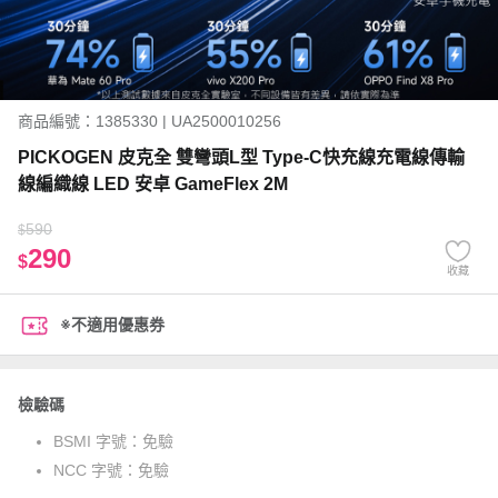
商品編號：1385330 | UA2500010256
PICKOGEN 皮克全 雙彎頭L型 Type-C快充線充電線傳輸
線編織線 LED 安卓 GameFlex 2M
590
$
290
$
收藏
※不適用優惠券
檢驗碼
BSMI 字號：
免驗
NCC 字號：
免驗