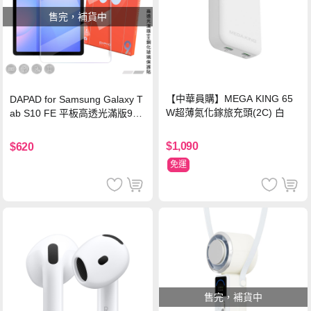
售完，補貨中
【中華員購】MEGA KING 65
DAPAD for Samsung Galaxy T
W超薄氮化鎵旅充頭(2C) 白
ab S10 FE 平板高透光滿版9H
鋼化玻璃保護貼
$1,090
$620
免運
售完，補貨中