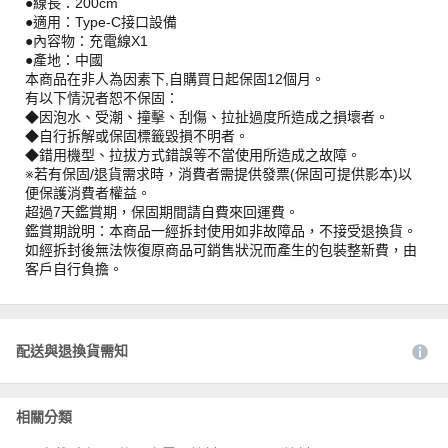
●線長：200cm
●適用：Type-C接口設備
●內容物：充電線X1
●產地：中國
本商品在非人為因素下,自購買日起保固12個月。
有以下情況者恕不保固：
◆因泡水、受潮、撞擊、刮傷、拉扯過度所造成之損壞者。
◆自行拆解或保固標籤毀損不明者。
◆錯用機型、拉拔方式錯誤等不當使用所造成之故障。
※若有保固/退貨需求時，消費者需提供發票(保固可提供影本)以
便保護消費者權益。
超過7天鑑賞期，保固期間請自費來回運費。
鑑賞期說明：本商品一經拆封使用如非故障品，不接受退換貨。
如經拆封後無法恢復原商品可銷售狀況而產生的包裝整新費，由
客戶自行負擔。
配送與退換貨需知
相關分類