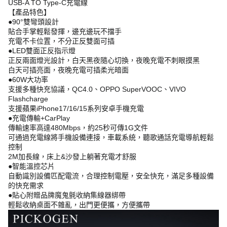
USB-A TO Type-C充電線
【產品特色】
●90°雙彎頭設計
貼合手掌輕鬆發揮，邊充邊玩不擋手
充電不卡位置，不分正反雙面可插
●LED雙面正反指示燈
正反兩面燈光設計，白天黑夜隨心切換，夜晚充電不刺眼摸黑
白天可插亮面，夜晚充電可插柔光暗面
●60W大功率
支援多種快充協議，QC4.0、OPPO SuperVOOC、VIVO
Flashcharge
支援蘋果iPhone17/16/15系列安卓手機充電
●充電傳輸+CarPlay
傳輸速率高達480Mbps，約25秒可傳1G文件
可通過充電線將手機設備連接，車載系統，聽歌通話充電導航輕鬆
控制
2M加長線，床上&沙發上躺著充電才舒服
●智能溫控芯片
自動識別設備匹配電流，合理控制電壓，安全快充，滿足多種設備
的快充需求
●貼心附贈品牌魔鬼氈收納集線器綁帶
輕鬆收納桌面不雜亂，出門更便攜，方便攜帶