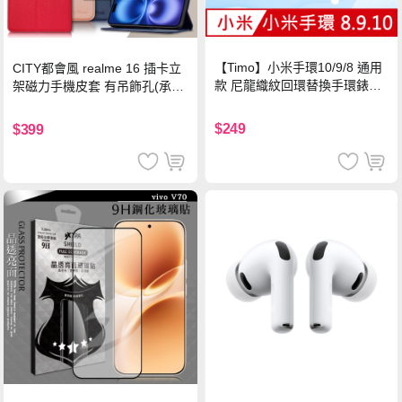
【Timo】小米手環10/9/8 通用
CITY都會風 realme 16 插卡立
款 尼龍織紋回環替換手環錶帶-
架磁力手機皮套 有吊飾孔(承諾
珍珠粉
黑)
$249
$399