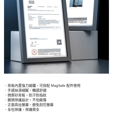
．背板內置強力磁鐵，可搭配 MagSafe 配件使用
．手感絲滑細膩，觸感舒適
．微摩砂背板，防汗防指紋
．鏡頭保護設計，不怕磨傷
．正面高出螢幕，避免刮花螢幕
．全包保護，保護周全