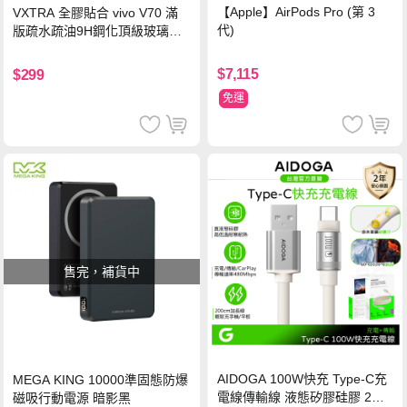
【Apple】AirPods Pro (第 3
VXTRA 全膠貼合 vivo V70 滿
代)
版疏水疏油9H鋼化頂級玻璃貼
保護貼(黑)
$7,115
$299
免運
售完，補貨中
AIDOGA 100W快充 Type-C充
MEGA KING 10000準固態防爆
電線傳輸線 液態矽膠硅膠 2M
磁吸行動電源 暗影黑