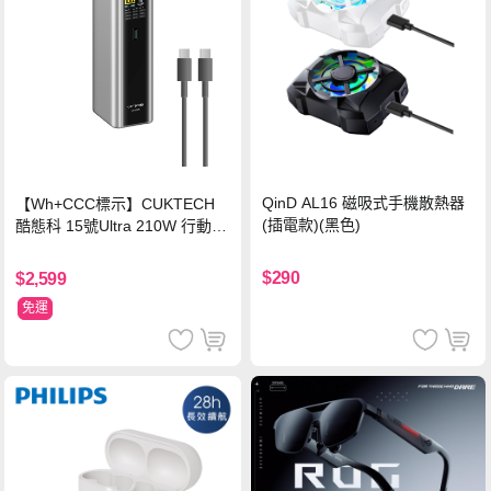
QinD AL16 磁吸式手機散熱器
【Wh+CCC標示】CUKTECH
(插電款)(黑色)
酷態科 15號Ultra 210W 行動電
源 20000mAh (PB200U) -灰色
$290
$2,599
免運