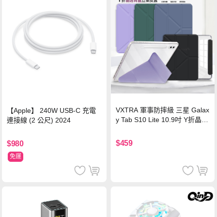
VXTRA 軍事防摔級 三星 Galax
【Apple】 240W USB-C 充電
y Tab S10 Lite 10.9吋 Y折晶透
連接線 (2 公尺) 2024
背蓋立架皮套 含筆槽(經典黑)
$459
$980
免運