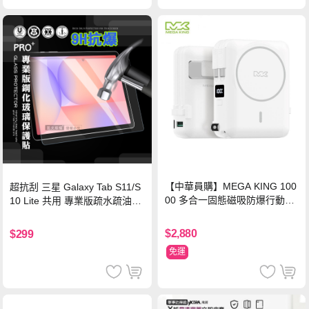
【中華員購】MEGA KING 100
超抗刮 三星 Galaxy Tab S11/S
00 多合一固態磁吸防爆行動電
10 Lite 共用 專業版疏水疏油9H
源 冰曜白
鋼化玻璃膜 平板玻璃貼
$2,880
$299
免運