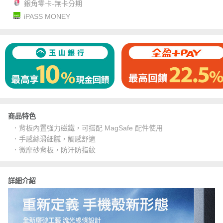
銀角零卡-無卡分期
iPASS MONEY
商品特色
．背板內置強力磁鐵，可搭配 MagSafe 配件使用
．手感絲滑細膩，觸感舒適
．微摩砂背板，防汗防指紋
詳細介紹