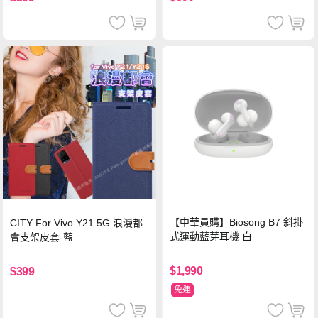
【中華員購】Biosong B7 斜掛
CITY For Vivo Y21 5G 浪漫都
式運動藍芽耳機 白
會支架皮套-藍
$1,990
$399
免運