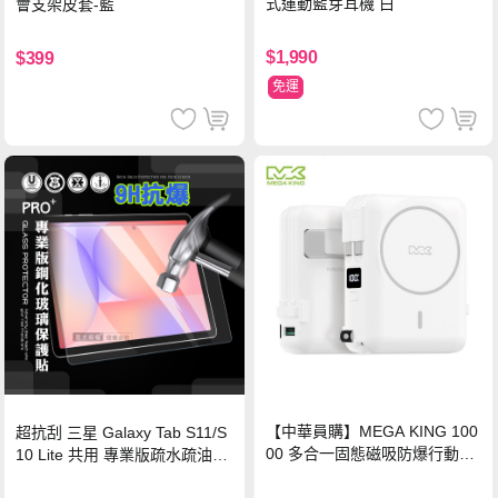
式運動藍芽耳機 白
會支架皮套-藍
$1,990
$399
免運
【中華員購】MEGA KING 100
超抗刮 三星 Galaxy Tab S11/S
00 多合一固態磁吸防爆行動電
10 Lite 共用 專業版疏水疏油9H
源 冰曜白
鋼化玻璃膜 平板玻璃貼