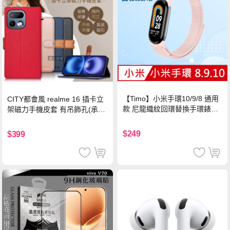
【Timo】小米手環10/9/8 通用
CITY都會風 realme 16 插卡立
款 尼龍織紋回環替換手環錶帶-
架磁力手機皮套 有吊飾孔(承諾
珍珠粉
黑)
$249
$399