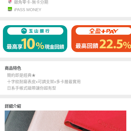
銀角零卡-無卡分期
iPASS MONEY
商品特色
簡約即是經典★
十字紋耐磨表皮x可調支架x多卡層最實用
日系手帳式磁帶讓你超有型
詳細介紹