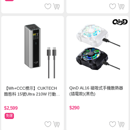
QinD AL16 磁吸式手機散熱器
【Wh+CCC標示】CUKTECH
(插電款)(黑色)
酷態科 15號Ultra 210W 行動電
源 20000mAh (PB200U) -灰色
$290
$2,599
免運