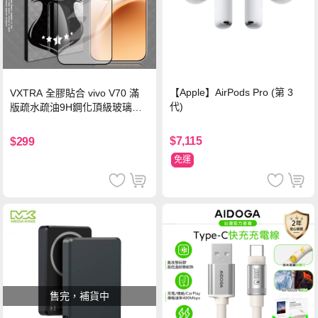
【Apple】AirPods Pro (第 3
VXTRA 全膠貼合 vivo V70 滿
代)
版疏水疏油9H鋼化頂級玻璃貼
保護貼(黑)
$7,115
$299
免運
售完，補貨中