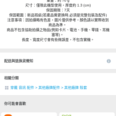
重量：約 70 g
尺寸：僅限此機型使用，厚度約 1.3 (cm)
保固期限：7天
保固範圍：新品瑕疵(若產品需更換時,必須是完整包裝及配件)
注意事項：因拍攝略有色差，圖片僅供參考，顏色請以實際收到
商品為準。
商品不包含協助拍攝之物品(例如卡片、電池、手機、零錢、耳機
塞等)。
長度、寬度尺寸會有些微誤差，不包含實機。
配送與退換貨需知
相關分類
穿戴 音訊 配件
>
其他廠牌配件
>
其他廠牌 殼套
你可能會喜歡