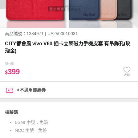
商品編號：1384971 | UA2500010031
CITY都會風 vivo V60 插卡立架磁力手機皮套 有吊飾孔(玫
瑰金)
699
$
399
$
收藏
※不適用優惠券
檢驗碼
BSMI 字號：
免驗
NCC 字號：
免驗