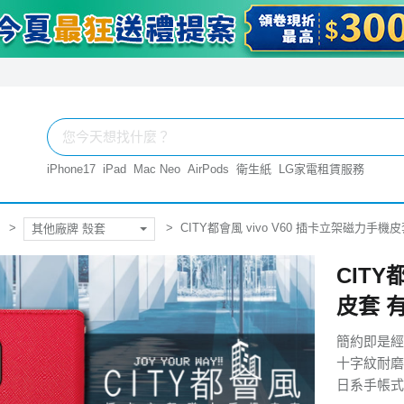
iPhone17
iPad
Mac Neo
AirPods
衛生紙
LG家電租賃服務
CITY都會風 vivo V60 插卡立架磁力手機
其他廠牌 殼套
CITY
皮套 
簡約即是經
十字紋耐磨
日系手帳式