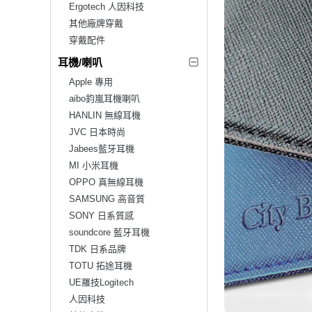
Ergotech 人因科技
其他廠牌穿戴
穿戴配件
耳機/喇叭
Apple 專用
aibo鈞嵐耳機喇叭
HANLIN 無線耳機
JVC 日本時尚
Jabees藍牙耳機
MI 小米耳機
OPPO 真無線耳機
SAMSUNG 高音質
SONY 日系質感
soundcore 藍牙耳機
TDK 日系品牌
TOTU 拓途耳機
UE羅技Logitech
人因科技