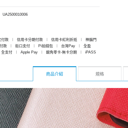
︱
UA2500010006
次付款
︱
信用卡分期付款
︱
信用卡紅利折抵
︱
神腦門
y付款
︱
街口支付
︱
Pi拍錢包
︱
台灣Pay
︱
全盈
全支付
︱
Apple Pay
︱
銀角零卡-無卡分期
︱
iPASS
商品介紹
規格