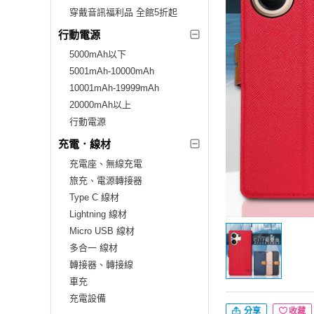
穿戴音訊福利品 全館5折起
行動電源
5000mAh以下
5001mAh-10000mAh
10001mAh-19999mAh
20000mAh以上
行動電源
充電．線材
充電座、無線充電
旅充、電源轉接器
Type C 線材
Lightning 線材
Micro USB 線材
多合一 線材
轉接器、轉接線
車充
充電設備
分享
收藏