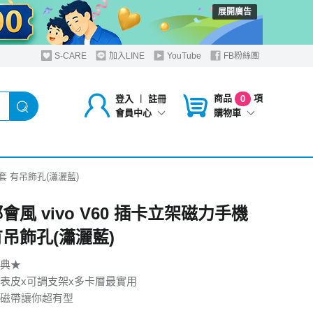
展開廣告
S-CARE
加入LINE
YouTube
FB粉絲團
商品
項
登入
︱
註冊
0
購物車
會員中心
皮套 有吊飾孔(瀟灑藍)
都會風 vivo V60 插卡立架磁力手機
有吊飾孔(瀟灑藍)
典★
表皮x可調支架x多卡層最實用
磁帶讓你超有型