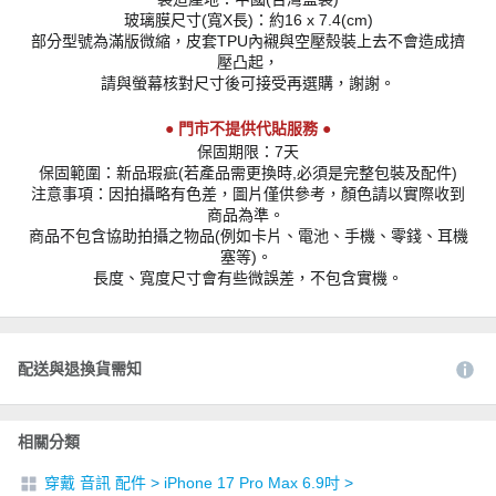
玻璃膜尺寸(寬X長)：約16 x 7.4(cm)
部分型號為滿版微縮，皮套TPU內襯與空壓殼裝上去不會造成擠
壓凸起，
請與螢幕核對尺寸後可接受再選購，謝謝。
● 門市不提供代貼服務 ●
保固期限：7天
保固範圍：新品瑕疵(若產品需更換時,必須是完整包裝及配件)
注意事項：因拍攝略有色差，圖片僅供參考，顏色請以實際收到
商品為準。
商品不包含協助拍攝之物品(例如卡片、電池、手機、零錢、耳機
塞等)。
長度、寬度尺寸會有些微誤差，不包含實機。
配送與退換貨需知
相關分類
穿戴 音訊 配件
>
iPhone 17 Pro Max 6.9吋
>