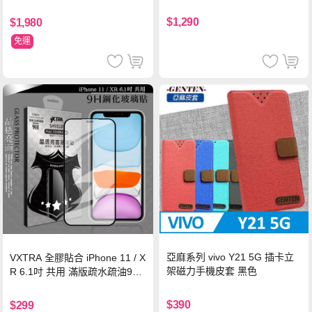
$1,290
$1,980
免運
亞麻系列 vivo Y21 5G 插卡立
VXTRA 全膠貼合 iPhone 11 / X
架磁力手機皮套 黑色
R 6.1吋 共用 滿版疏水疏油9H
鋼化頂級玻璃膜(黑)
$390
$299