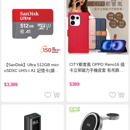
CITY都會風 OPPO Reno16 插
【SanDisk】Ultra 512GB micr
卡立架磁力手機皮套 有吊飾孔
oSDXC UHS-I A1 記憶卡(讀取
(奢華紅)
達150MB/s)
$399
$3,399