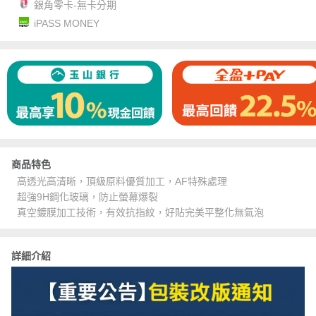
銀角零卡-無卡分期
iPASS MONEY
商品特色
高透光高清晰，頂級原料優質加工，AF特殊處理
超強9H鋼化玻璃，防止螢幕爆裂
真空鍍膜加工技術，有效抗指紋，好貼完美平整化無氣泡
詳細介紹