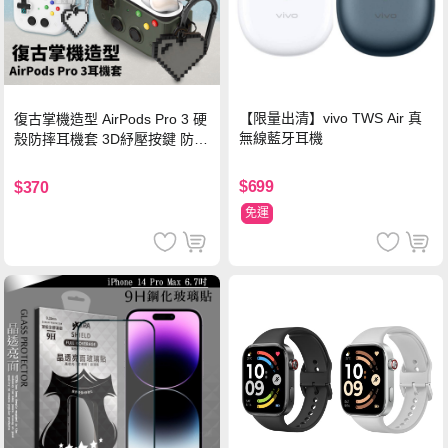
【限量出清】vivo TWS Air 真
復古掌機造型 AirPods Pro 3 硬
無線藍牙耳機
殼防摔耳機套 3D紓壓按鍵 防開
鎖扣 附心形掛勾(懷舊灰)
$699
$370
免運