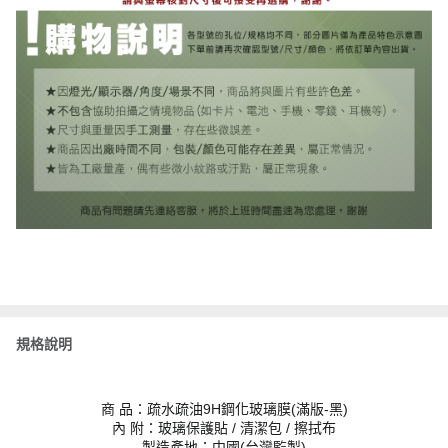
規格說明
商 品：疏水疏油9H鋼化玻璃膜(滿版-黑)
內 附：玻璃保護貼 / 清潔包 / 擦拭布
製造產地：中國(台灣監製)