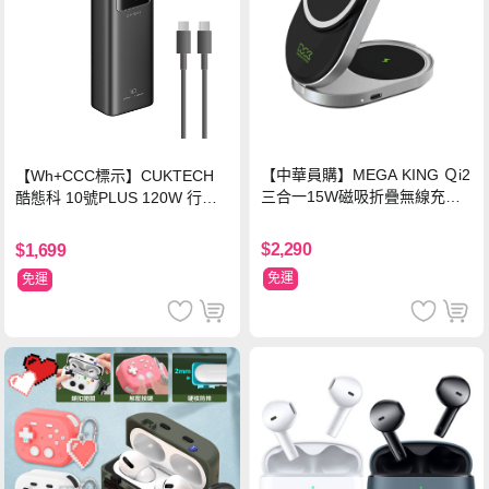
【中華員購】MEGA KING Ｑi2
【Wh+CCC標示】CUKTECH
三合一15W磁吸折疊無線充電
酷態科 10號PLUS 120W 行動
支架 黑
電源 15000mAh (PB150P)-黑
色
$2,290
$1,699
免運
免運