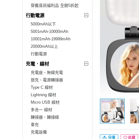
穿戴音訊福利品 全館5折起
行動電源
5000mAh以下
5001mAh-10000mAh
10001mAh-19999mAh
20000mAh以上
行動電源
充電．線材
充電座、無線充電
旅充、電源轉接器
Type C 線材
Lightning 線材
Micro USB 線材
多合一 線材
轉接器、轉接線
車充
充電設備
分享
收藏