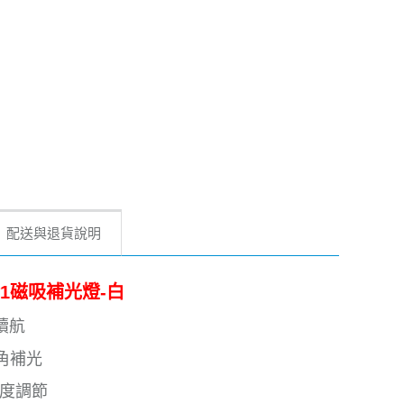
配送與退貨說明
3合1磁吸補光燈-白
續航
死角補光
亮度調節