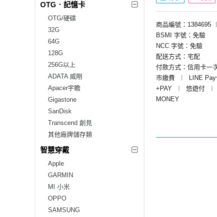
OTG．記憶卡
OTG/硬碟
商品編號：1384695
32G
BSMI 字號：免驗
64G
NCC 字號：免驗
128G
配送方式：宅配
256G以上
付款方式：信用卡一
ADATA 威剛
市繳費
︱
LINE Pa
Apacer宇瞻
+PAY
︱
悠遊付
︱
MONEY
Gigastone
SanDisk
Transcend 創見
其他廠牌儲存類
智慧穿戴
Apple
GARMIN
MI 小米
OPPO
SAMSUNG