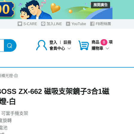
展開廣告
S-CARE
加入LINE
YouTube
FB粉絲團
商品
項
登入
︱
註冊
0
購物車
會員中心
磁吸補光燈-白
 BOSS ZX-662 磁吸支架鏡子3合1磁
燈-白
 可當手機支架
0度旋轉
大電池