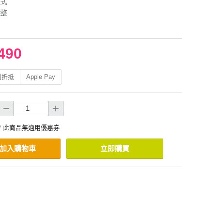
式
整
490
利折抵
Apple Pay
* 此商品無適用優惠券
加入購物車
立即購買