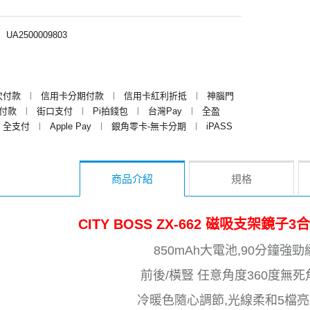
︱
UA2500009803
次付款
︱
信用卡分期付款
︱
信用卡紅利折抵
︱
神腦門
y付款
︱
街口支付
︱
Pi拍錢包
︱
台灣Pay
︱
全盈
全支付
︱
Apple Pay
︱
銀角零卡-無卡分期
︱
iPASS
商品介紹
規格
CITY BOSS ZX-662 磁吸支架鏡子
850mAh大電池,90分鐘強勁
前後/橫豎 任意角度360度無
冷暖色隨心調節,光線柔和5檔