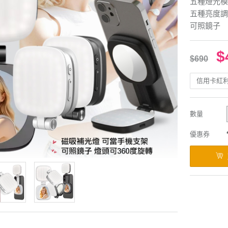
五種燈光模
五種亮度調
可照鏡子
$
$690
信用卡紅
數量
優惠券