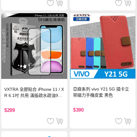
亞麻系列 vivo Y21 5G 插卡立
VXTRA 全膠貼合 iPhone 11 / X
架磁力手機皮套 黑色
R 6.1吋 共用 滿版疏水疏油9H
鋼化頂級玻璃膜(黑)
$390
$299