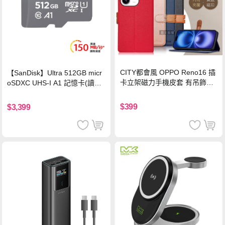
CITY都會風 OPPO Reno16 插
【SanDisk】Ultra 512GB micr
卡立架磁力手機皮套 有吊飾孔
oSDXC UHS-I A1 記憶卡(讀取
(奢華紅)
達150MB/s)
$399
$3,399