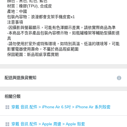
顏色：黑色, 紅色, 藍色
材質：橡膠(TPU), 合成皮
產地：中國
包裝內容物：浪漫都會支架手機皮套x1
注意事項
-因攝影與螢幕顯示，可能有色澤顯示差異，請依實際商品為準
-本商品不含非產品包裝內容標示物，如瓶罐檯架等輔助型攝影道
具
-請勿使用於室外或特殊環境，如特別高溫、低溫的環境等，可能
影響電器使用壽命，不屬於商品瑕疵範圍
保固範圍：新品瑕疵享鑑賞期
配送與退換貨需知
相關分類
穿戴 音訊 配件
>
iPhone Air 6.5吋
>
iPhone Air 系列殼套
穿戴 音訊 配件
>
Apple 周邊
>
Apple 殼套