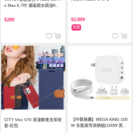
o Max 6.7吋 滿版疏水疏油9H
鋼化頂級玻璃膜(黑)
$2,899
$299
免運
【中華員購】MEGA KING 100
CITY Vivo V70 浪漫都會支架皮
W 全能旅充收納組(100W 氮化
套-紅色
鎵旅充頭 +100W高速充電線附