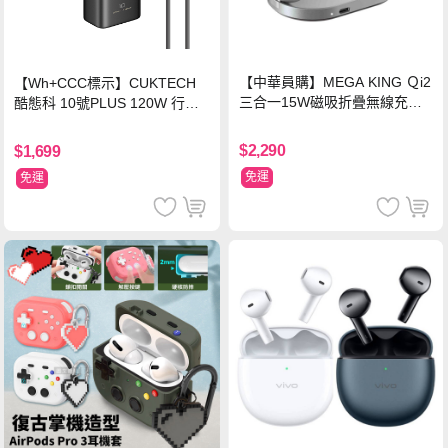
【中華員購】MEGA KING Ｑi2
【Wh+CCC標示】CUKTECH
三合一15W磁吸折疊無線充電
酷態科 10號PLUS 120W 行動
支架 黑
電源 15000mAh (PB150P)-黑
色
$2,290
$1,699
免運
免運