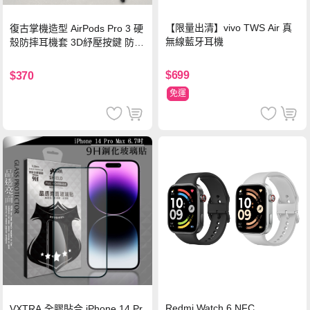
【限量出清】vivo TWS Air 真
復古掌機造型 AirPods Pro 3 硬
無線藍牙耳機
殼防摔耳機套 3D紓壓按鍵 防開
鎖扣 附心形掛勾(懷舊灰)
$699
$370
免運
Redmi Watch 6 NFC
VXTRA 全膠貼合 iPhone 14 Pr