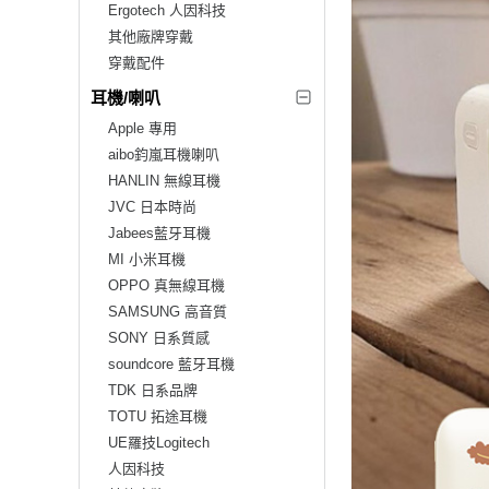
Ergotech 人因科技
其他廠牌穿戴
穿戴配件
耳機/喇叭
Apple 專用
aibo鈞嵐耳機喇叭
HANLIN 無線耳機
JVC 日本時尚
Jabees藍牙耳機
MI 小米耳機
OPPO 真無線耳機
SAMSUNG 高音質
SONY 日系質感
soundcore 藍牙耳機
TDK 日系品牌
TOTU 拓途耳機
UE羅技Logitech
人因科技