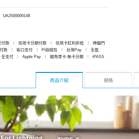
︱
UA2500009148
次付款
︱
信用卡分期付款
︱
信用卡紅利折抵
︱
神腦門
y付款
︱
街口支付
︱
Pi拍錢包
︱
台灣Pay
︱
全盈
全支付
︱
Apple Pay
︱
銀角零卡-無卡分期
︱
iPASS
商品介紹
規格