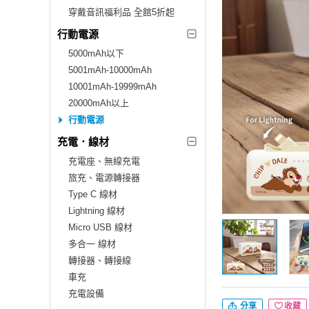
穿戴音訊福利品 全館5折起
行動電源
5000mAh以下
5001mAh-10000mAh
10001mAh-19999mAh
20000mAh以上
行動電源
充電．線材
充電座、無線充電
旅充、電源轉接器
Type C 線材
Lightning 線材
Micro USB 線材
多合一 線材
轉接器、轉接線
車充
充電設備
分享
收藏