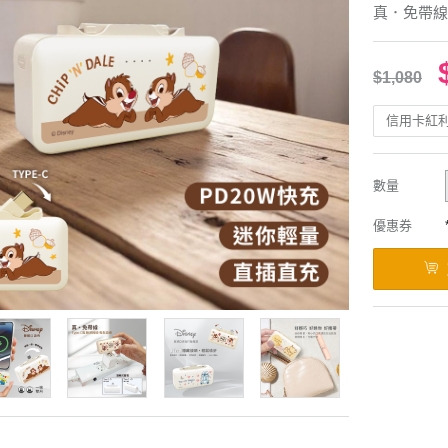
真．免帶線
$1,080
信用卡紅
數量
優惠券