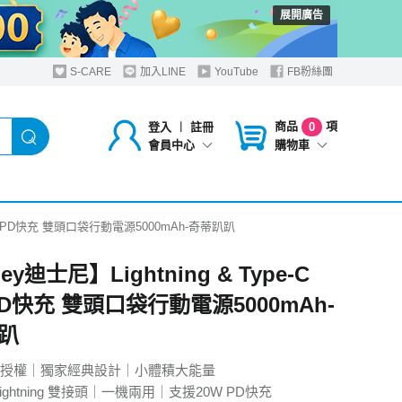
展開廣告
S-CARE
加入LINE
YouTube
FB粉絲團
商品
項
登入
︱
註冊
0
購物車
會員中心
 2in1 PD快充 雙頭口袋行動電源5000mAh-奇蒂趴趴
ey迪士尼】Lightning & Type-C
 PD快充 雙頭口袋行動電源5000mAh-
趴
授權｜獨家經典設計｜小體積大能量
& Lightning 雙接頭｜一機兩用｜支援20W PD快充